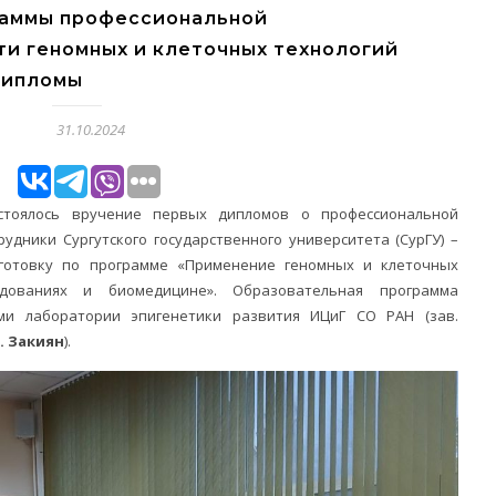
раммы профессиональной
ти геномных и клеточных технологий
дипломы
31.10.2024
стоялось вручение первых дипломов о профессиональной
удники Сургутского государственного университета (СурГУ) –
готовку по программе «Применение геномных и клеточных
едованиях и биомедицине». Образовательная программа
ми лаборатории эпигенетики развития ИЦиГ СО РАН (зав.
М. Закиян
).