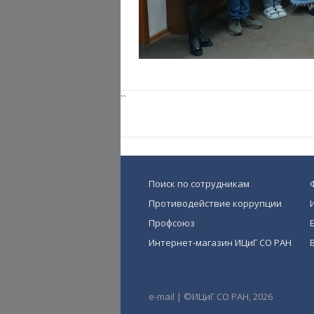
``
Поиск по сотрудникам
Противодействие коррупции
Профсоюз
Интернет-магазин ИЦиГ СО РАН
e-mail
|
©ИЦиГ СО РАН, 2026