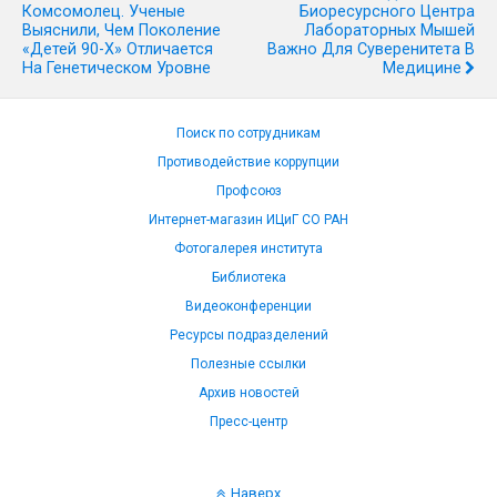
Комсомолец. Ученые
Биоресурсного Центра
Выяснили, Чем Поколение
Лабораторных Мышей
«детей 90-Х» Отличается
Важно Для Суверенитета В
На Генетическом Уровне
Медицине
Поиск по сотрудникам
Противодействие коррупции
Профсоюз
Интернет-магазин ИЦиГ СО РАН
Фотогалерея института
Библиотека
Видеоконференции
Ресурсы подразделений
Полезные ссылки
Архив новостей
Пресс-центр
Наверх