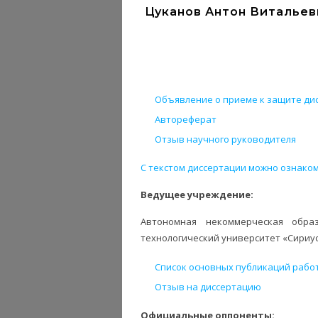
Цуканов Антон Витальеви
Объявление о приеме к защите дис
Автореферат
Отзыв научного руководителя
С текстом диссертации можно ознаком
Ведущее учреждение:
Автономная некоммерческая обра
технологический университет «Сириус»
Список основных публикаций рабо
Отзыв на диссертацию
Официальные оппоненты: