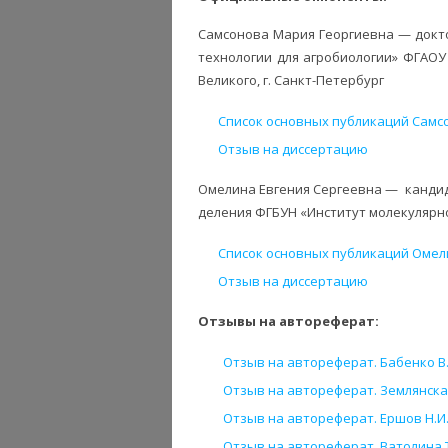
Самсонова Мария Георгиевна — докт
технологии для агробиологии» ФГАОУ
Великого, г. Санкт-Петербург
Список основных публикаций Самсо
Отзыв на диссертацию
Омелина Евгения Сергеевна — кандид
деления ФГБУН «Институт молекулярно
Список основных публикаций Омели
Отзыв на диссертацию
Отзывы на автореферат:
Отзыв на автореферат. Бабенко В.Н
Отзыв на автореферат. Землянская 
Отзыв на автореферат. Ершов Н.И. 
Отзыв на автореферат. Ватолина Т