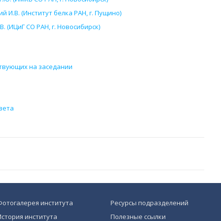
 И.В. (Институт белка РАН, г. Пущино)
. (ИЦиГ СО РАН, г. Новосибирск)
ствующих на заседании
вета
Фотогалерея института
Ресурсы подразделений
История института
Полезные ссылки