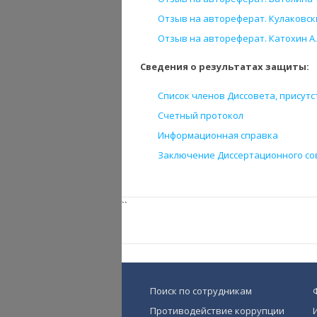
Отзыв на автореферат. Кулаковский
Отзыв на автореферат. Катохин А.В
Сведения о результатах защиты:
Список членов Диссовета, присут
Счетный протокол
Информационная справка
Заключение Диссертационного со
``
Поиск по сотрудникам
Противодействие коррупции