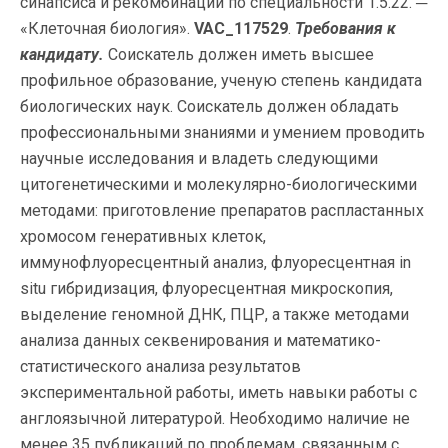
синапсиса и рекомбинации по специальности 1.5.22. ─
«Клеточная биология».
VAC_117529
.
Требования к
кандидату.
Соискатель должен иметь высшее
профильное образование, ученую степень кандидата
биологических наук. Соискатель должен обладать
профессиональными знаниями и умением проводить
научные исследования и владеть следующими
цитогенетическими и молекулярно-биологическими
методами: приготовление препаратов распластанных
хромосом генеративных клеток,
иммунофлуоресцентный анализ, флуоресцентная in
situ гибридизация, флуоресцентная микроскопия,
выделение геномной ДНК, ПЦР, а также методами
анализа данных секвенирования и математико-
статистического анализа результатов
экспериментальной работы, иметь навыки работы с
англоязычной литературой. Необходимо наличие не
менее 35 публикаций по проблемам, связанным с