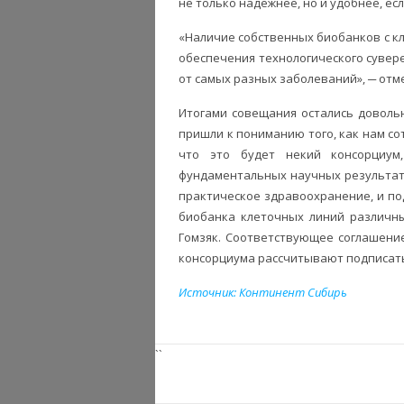
не только надежнее, но и удобнее, ес
«Наличие собственных биобанков с к
обеспечения технологического сувере
от самых разных заболеваний», ─ отме
Итогами совещания остались довольн
пришли к пониманию того, как нам со
что это будет некий консорциум
фундаментальных научных результат
практическое здравоохранение, и по
биобанка клеточных линий различны
Гомзяк. Соответствующее соглашени
консорциума рассчитывают подписать
Источник: Континент Сибирь
``