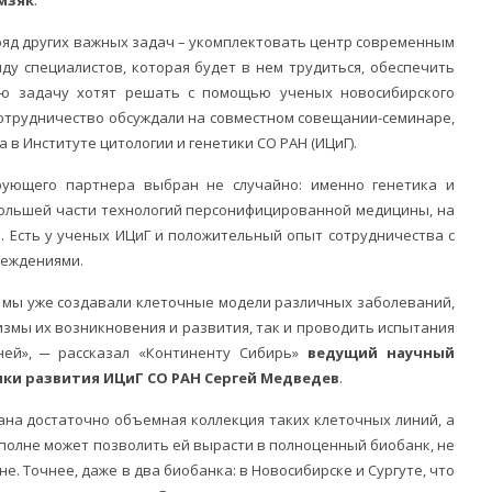
ряд других важных задач – укомплектовать центр современным
у специалистов, которая будет в нем трудиться, обеспечить
ю задачу хотят решать с помощью ученых новосибирского
сотрудничество обсуждали на совместном совещании-семинаре,
а в Институте цитологии и генетики СО РАН (ИЦиГ).
ующего партнера выбран не случайно: именно генетика и
большей части технологий персонифицированной медицины, на
. Есть у ученых ИЦиГ и положительный опыт сотрудничества с
реждениями.
е мы уже создавали клеточные модели различных заболеваний,
змы их возникновения и развития, так и проводить испытания
ней», ─ рассказал «Континенту Сибирь»
ведущий научный
ки развития ИЦиГ СО РАН Сергей Медведев
.
ана достаточно объемная коллекция таких клеточных линий, а
вполне может позволить ей вырасти в полноценный биобанк, не
. Точнее, даже в два биобанка: в Новосибирске и Сургуте, что