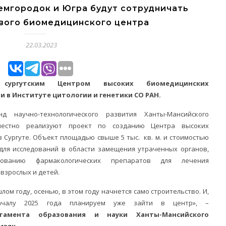
емгородок и Югра будут сотрудничать
ового биомедицинского центра
22.03.2023
сургутским Центром высоких биомедицинских
и в Институте цитологии и генетики СО РАН.
 научно-технологического развития Ханты-Мансийского
местно реализуют проект по созданию Центра высоких
 Сургуте. Объект площадью свыше 5 тыс. кв. м. и стоимостью
для исследований в области замещения утраченных органов,
ванию фармакологических препаратов для лечения
взрослых и детей.
ом году, осенью, в этом году начнется само строительство. И,
ачалу 2025 года планируем уже зайти в центр», –
тамента образования и науки Ханты-Мансийского
мзяк
.