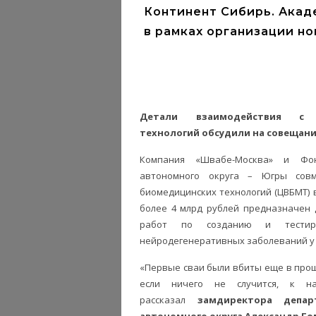
Континент Сибирь. Акад
в рамках организации н
Детали взаимодействия с 
технологий
обсудили на совещани
Компания «Швабе-Москва» и Фонд
автономного округа – Югры сов
биомедицинских технологий (ЦВБМТ) в
более 4 млрд рублей предназначен 
работ по созданию и тестиро
нейродегенеративных заболеваний у 
«Первые сваи были вбиты еще в прошл
если ничего не случится, к н
рассказал
замдиректора депар
автономного округа Александр Го