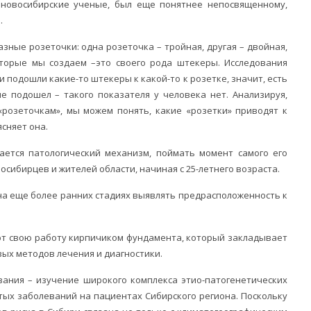
новосибирские ученые, был еще понятнее непосвященному,
.
азные розеточки: одна розеточка – тройная, другая – двойная,
оторые мы создаем –это своего рода штекеры. Исследования
 подошли какие-то штекеры к какой-то к розетке, значит, есть
не подошел – такого показателя у человека нет. Анализируя,
«розеточкам», мы можем понять, какие «розетки» приводят к
сняет она.
кается патологический механизм, поймать момент самого его
осибирцев и жителей области, начиная с 25-летнего возраста.
 на еще более ранних стадиях выявлять предрасположенность к
ют свою работу кирпичиком фундамента, который закладывает
вых методов лечения и диагностики.
вания – изучение широкого комплекса этио-патогенетических
тых заболеваний на пациентах Сибирского региона. Поскольку