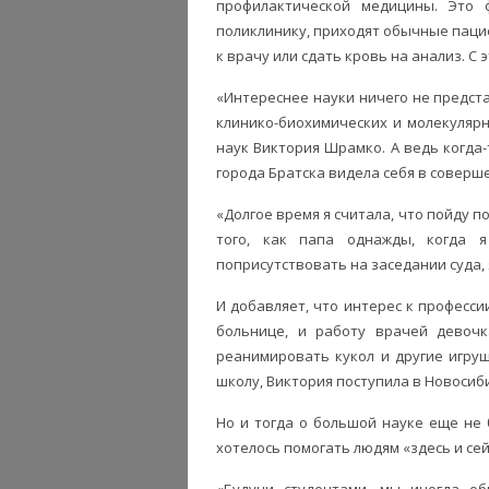
профилактической медицины. Это 
поликлинику, приходят обычные пацие
к врачу или сдать кровь на анализ. С
«Интереснее науки ничего не предста
клинико-биохимических и молекуляр
наук Виктория Шрамко. А ведь когда
города Братска видела себя в соверш
«Долгое время я считала, что пойду п
того, как папа однажды, когда 
поприсутствовать на заседании суда, 
И добавляет, что интерес к професси
больнице, и работу врачей девочк
реанимировать кукол и другие игруш
школу, Виктория поступила в Новосиб
Но и тогда о большой науке еще не 
хотелось помогать людям «здесь и сей
«Будучи студентами, мы иногда об