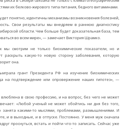
в риска в Сибири связана не только с климатогеографическим
остями их белково-жирового типа питания, бедного витаминами.
будет понятно, идентичны механизмы возникновения болезней,
ность. Свои результаты мы внедряем в раннюю диагностику
ибирской области. Чем больше будет доказательная база, тем
ваться во всем мире», — замечает Виктория Шрамко.
ях мы смотрим не только биохимические показатели, но и
ут раскрыть какую-то новую сторону заболевания, которую
ворит она.
ыиграла грант Президента РФ на изучение биохимических
ода на подтверждение или опровержение наших гипотез», —
 влюблена в свою профессию, и на вопрос, без чего не может
твечает: «Любой ученый не может обойтись ни дня без того,
о занята какими-то мыслями, проблемами, размышлениями. И
уге, и в выходные, и в отпуске. Постоянно. У меня муж сначала
вдруг проснуться, встать и пойти что-то записать. Сейчас уже