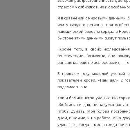
высокая распространенность факторо
стрессом у сибиряков, но и с особенн
И в сравнении с мировыми данными, 
или у каждого региона своя особен
ишемической болезни сердца в Новос
быстрее этими данными смогут пользо
«Кроме того, в своих исследовани
генетические. Возможно, они помог
раньше мы еще не исследовали», — го
В прошлом году молодой ученый в
показателей крови. «Нам дали 2 г
поделилась она.
Как и большинство ученых, Виктория
обойтись ни дня, не задумываясь о
чтобы думать. Моя голова постоянн
днем, и ночью, и на работе, и на дос
удивлялся, когда я могла среди ночи 