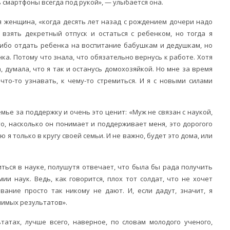
ь смартфоны всегда под рукой», — улыбается она.
 женщина, «когда десять лет назад с рождением дочери надо
взять декретный отпуск и остаться с ребенком, но тогда я
либо отдать ребенка на воспитание бабушкам и дедушкам, но
ка. Потому что знала, что обязательно вернусь к работе. Хотя
 думала, что я так и останусь домохозяйкой. Но мне за время
что-то узнавать, к чему-то стремиться. И я с новыми силами
мье за поддержку и очень это ценит: «Муж не связан с наукой,
то, насколько он понимает и поддерживает меня, это дорогого
 я только в кругу своей семьи. И не важно, будет это дома, или
иться в науке, полушутя отвечает, что была бы рада получить
и наук. Ведь, как говорится, плох тот солдат, что не хочет
звание просто так никому не дают. И, если дадут, значит, я
чимых результатов».
татах, лучше всего, наверное, по словам молодого ученого,