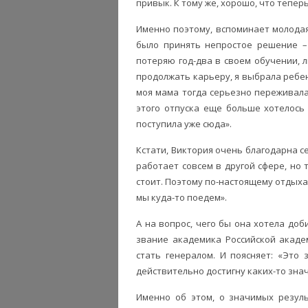
привык. К тому же, хорошо, что тепер
Именно поэтому, вспоминает молодая
было принять непростое решение – 
потеряю год-два в своем обучении, 
продолжать карьеру, я выбрала ребен
моя мама тогда серьезно переживала,
этого отпуска еще больше хотелось 
поступила уже сюда».
Кстати, Виктория очень благодарна се
работает совсем в другой сфере, но 
стоит. Поэтому по-настоящему отдыхаю
мы куда-то поедем».
А на вопрос, чего бы она хотела доб
звание академика Российской академи
стать генералом. И поясняет: «Это 
действительно достигну каких-то зна
Именно об этом, о значимых резуль