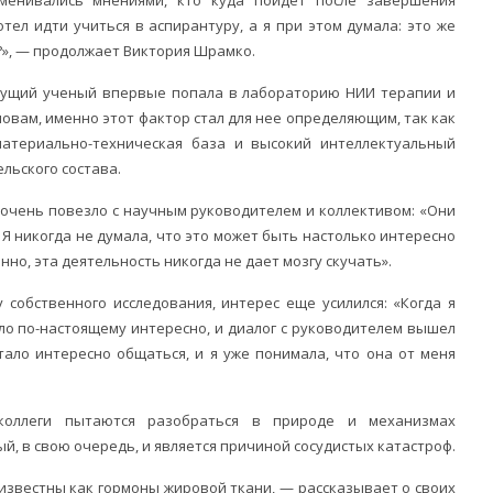
тел идти учиться в аспирантуру, а я при этом думала: это же
ь?», — продолжает Виктория Шрамко.
будущий ученый впервые попала в лабораторию НИИ терапии и
овам, именно этот фактор стал для нее определяющим, так как
материально-техническая база и высокий интеллектуальный
льского состава.
й очень повезло с научным руководителем и коллективом: «Они
 Я никогда не думала, что это может быть настолько интересно
нно, эта деятельность никогда не дает мозгу скучать».
у собственного исследования, интерес еще усилился: «Когда я
тало по-настоящему интересно, и диалог с руководителем вышел
тало интересно общаться, и я уже понимала, что она от меня
оллеги пытаются разобраться в природе и механизмах
й, в свою очередь, и является причиной сосудистых катастроф.
известны как гормоны жировой ткани, — рассказывает о своих