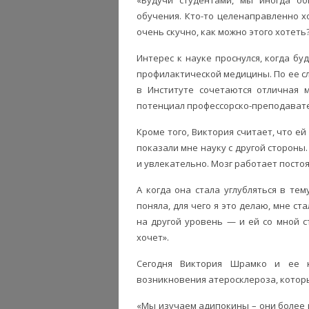
обучения. Кто-то целенаправленно хо
очень скучно, как можно этого хотет
Интерес к науке проснулся, когда 
профилактической медицины. По ее сл
в Институте сочетаются отличная 
потенциал профессорско-преподавате
Кроме того, Виктория считает, что е
показали мне науку с другой стороны.
и увлекательно. Мозг работает постоя
А когда она стала углубляться в тем
поняла, для чего я это делаю, мне с
на другой уровень — и ей со мной с
хочет».
Сегодня Виктория Шрамко и ее к
возникновения атеросклероза, которы
«Мы изучаем адипокины – они более 