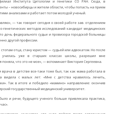
филиал Института Цитологии и генетики СО РАН. Сюда, в
нты – новосибирцы и жители области, чтобы попасть на прием
 этими анализами и работает потом молодой ученый.
вляю», — так говорит сегодня о своей работе зав. отделением
но-генетических методов исследований кандидат медицинских
-то дочь федерального судьи и провизора городской больницы
енно другой профессии.
о стопам отца, стану юристом — судьей или адвокатом. Но после
я училась уже в старших классах школы, разрешил мне
я поняла, что это не мое», — вспоминает Виктория Сергеевна.
и врача в детстве все-таки тоже был, так как мама работала в
а видела с малых лет: «Мне с детства нравилось лечить,
ки». Так в итоге и победило «мамино» направление: окончив
ирский государственный медицинский университет.
было и речи, будущего ученого больше привлекала практика,
час».
менивались мнениями, кто куда пойдет после завершения