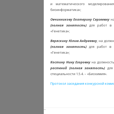
и математического моделирования
биоинформатика»;
Овчинникову Екатерину Сергеевну
на
(полная занятость)
для работ в о
«Генетика»;
Веряскину Юлию Андреевну
,
на должн
(полная занятость)
для работ в о
«Генетика»;
Костину Нину Егоровну
на должност
растений (полная занятость)
для 
специальности 1.5.4. – «Биохимия».
Протокол заседания конкурсной коми
``