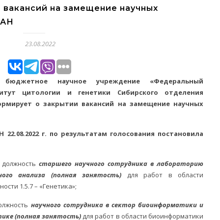
 вакансий на замещение научных
РАН
23.08.2022
ое бюджетное научное учреждение «Федеральный
титут цитологии и генетики Сибирского отделения
ормирует о закрытии вакансий на замещение научных
 22.08.2022 г. по результатам голосования постановила
 должность
старшего научного сотрудника в лабораторию
ного анализа
(полная занятость)
для работ в области
ости 1.5.7 – «Генетика»;
олжность
научного сотрудника в сектор биоинформатики и
тике
(полная занятость)
для работ в области биоинформатики