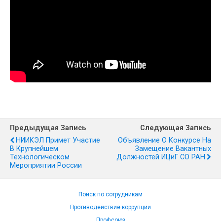
Предыдущая Запись
Следующая Запись
НИИКЭЛ Примет Участие
Объявление О Конкурсе На
В Крупнейшем
Замещение Вакантных
Технологическом
Должностей ИЦиГ СО РАН
Мероприятии России
Поиск по сотрудникам
Противодействие коррупции
Профсоюз