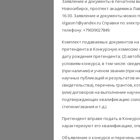
Заявление и документы в печатном ви
Новосибирск, проспект академика Лавр
16-30. Заявление и документы можно 
olgasin1@yandex.ru Справки по электро
телефону: +79039027849.
Комплект подаваемых документов на у
претендента в Конкурсную комиссию о
дату рождения претендента; (2) авто
условиям конкурса, в том числе: све
(при наличии) и ученом звании (при н
научных публикаций и результатов и
свидетельства), перечень грантов, к
(или) договоров на выполнение научн
подтверждающих квалификацию соиск
степени/звания и т.д.).
Претендент вправе подать в Конкурс
характеризуют его квалификацию, оп
Объявление о конкурсе и перечень н