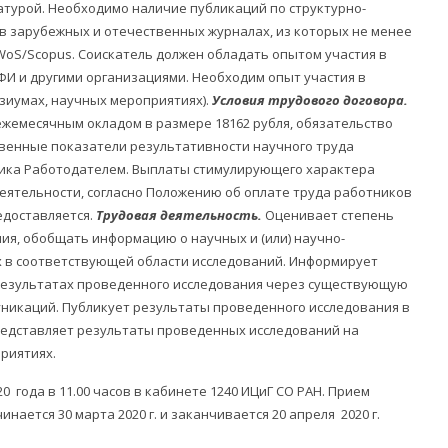
атурой. Необходимо наличие публикаций по структурно-
в зарубежных и отечественных журналах, из которых не менее
 WoS/Scopus. Соискатель должен обладать опытом участия в
И и другими организациями. Необходим опыт участия в
иумах, научных мероприятиях).
Условия трудового договора.
 ежемесячным окладом в размере 18162 рубля, обязательство
венные показатели результативности научного труда
ика Работодателем. Выплаты стимулирующего характера
еятельности, согласно Положению об оплате труда работников
едоставляется.
Трудовая деятельность.
Оценивает степень
ия, обобщать информацию о научных и (или) научно-
х в соответствующей области исследований. Информирует
результатах проведенного исследования через существующую
уникаций. Публикует результаты проведенного исследования в
едставляет результаты проведенных исследований на
риятиях.
0 года в 11.00 часов в кабинете 1240 ИЦиГ СО РАН. Прием
нается 30 марта 2020 г. и заканчивается 20 апреля 2020 г.