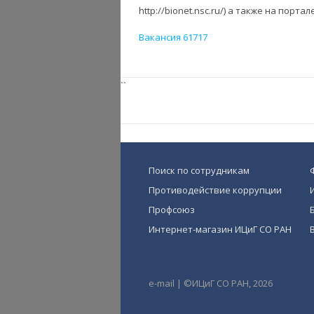
http://bionet.nsc.ru/) а также на порта
Вакансия 61717
``
Поиск по сотрудникам
Противодействие коррупции
Профсоюз
Интернет-магазин ИЦиГ СО РАН
e-mail
|
©ИЦиГ СО РАН, 2026