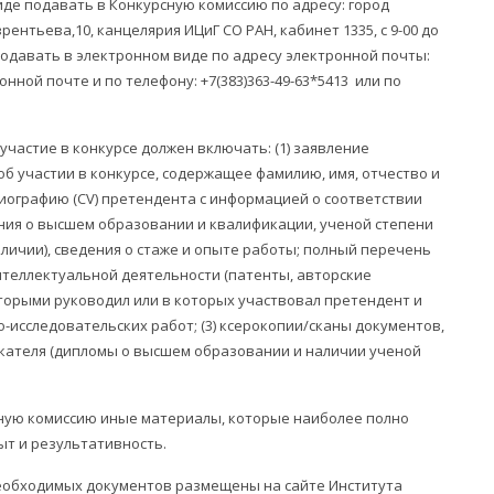
де подавать в Конкурсную комиссию по адресу: город
ентьева,10, канцелярия ИЦиГ СО РАН, кабинет 1335, с 9-00 до
подавать в электронном виде по адресу электронной почты:
нной почте и по телефону: +7(383)363-49-63*5413 или по
частие в конкурсе должен включать: (1) заявление
б участии в конкурсе, содержащее фамилию, имя, отчество и
биографию (CV) претендента с информацией о соответствии
дения о высшем образовании и квалификации, ученой степени
аличии), сведения о стаже и опыте работы; полный перечень
нтеллектуальной деятельности (патенты, авторские
оторыми руководил или в которых участвовал претендент и
о-исследовательских работ; (3) ксерокопии/сканы документов,
ателя (дипломы о высшем образовании и наличии ученой
ную комиссию иные материалы, которые наиболее полно
ыт и результативность.
еобходимых документов размещены на сайте Института