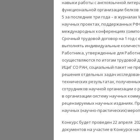
навыки работы с англоязычной литер
функциональной организации белков 
5 за последние три года – в журналах
научных проектах, поддержанных РФФ
международных конференциях (симпоз
Срочный трудовой договор на 1 год с
выполнять индивидуальные количест
Работника, утвержденные для Работн
осуществляются по итогам трудовой д
ИЦиГ СО РАН, социальный пакет не пр
решения отдельных задач исследован
технических результатах, полученны
сотрудников научной организации о 
в организации систему научных комм
рецензируемых научных изданиях. Пр
научных (научно-практических) мероп
Конкурс будет проведен 22 апреля 202
документов на участие в Конкурсе начи