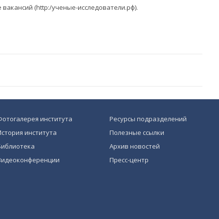
ле вакансий (http:/ученые-исследователи.рф).
Фотогалерея института
Ресурсы подразделений
История института
Полезные ссылки
Библиотека
Архив новостей
Видеоконференции
Пресс-центр