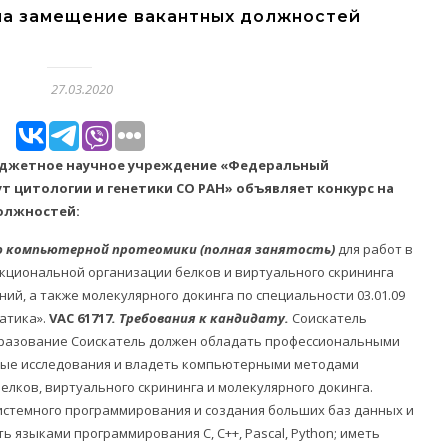
на замещение вакантных должностей
27.03.2020
юджетное научное учреждение «Федеральный
т цитологии и генетики СО РАН» объявляет конкурс на
олжностей:
ию компьютерной протеомики
(полная занятость)
для работ в
нкциональной организации белков и виртуального скрининга
ий, а также молекулярного докинга по специальности 03.01.09
атика».
VAC 61717
. Требования к кандидату.
Соискатель
разование Соискатель должен обладать профессиональными
ные исследования и владеть компьютерными методами
елков, виртуального скрининга и молекулярного докинга.
истемного программирования и создания больших баз данных и
ть языками программирования C, C++, Pascal, Python; иметь