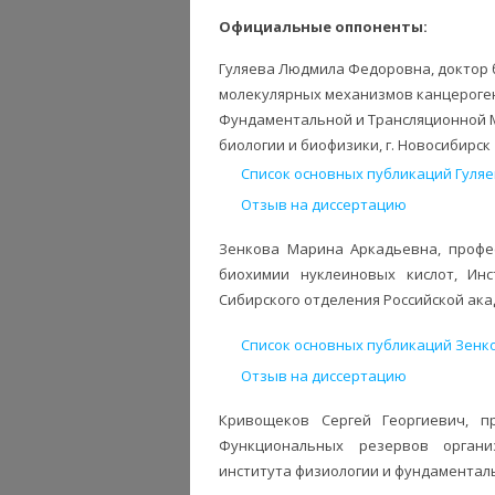
Официальные оппоненты:
Гуляева Людмила Федоровна, доктор б
молекулярных механизмов канцероге
Фундаментальной и Трансляционной М
биологии и биофизики, г. Новосибирск
Список основных публикаций Гуляе
Отзыв на диссертацию
Зенкова Марина Аркадьевна, профес
биохимии нуклеиновых кислот, Ин
Сибирского отделения Российской акад
Список основных публикаций Зенко
Отзыв на диссертацию
Кривощеков Сергей Георгиевич, п
Функциональных резервов органи
института физиологии и фундаменталь