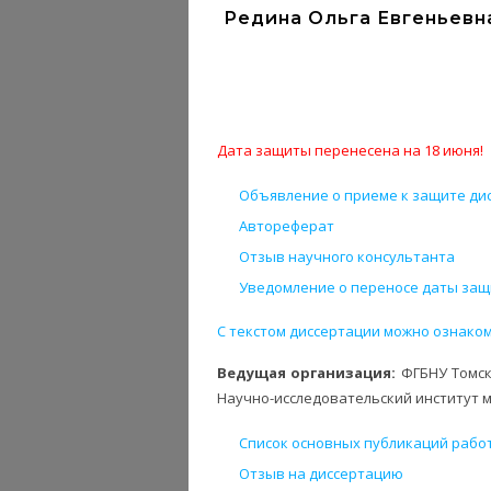
Редина Ольга Евгеньевна
Дата защиты перенесена на 18 июня!
Объявление о приеме к защите дис
Автореферат
Отзыв научного консультанта
Уведомление о переносе даты защ
С текстом диссертации можно ознаком
Ведущая организация:
ФГБНУ Томск
Научно-исследовательский институт м
Список основных публикаций рабо
Отзыв на диссертацию