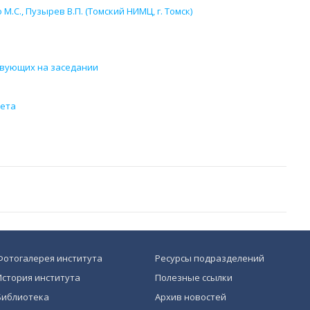
.С., Пузырев В.П. (Томский НИМЦ, г. Томск)
твующих на заседании
вета
Фотогалерея института
Ресурсы подразделений
История института
Полезные ссылки
Библиотека
Архив новостей