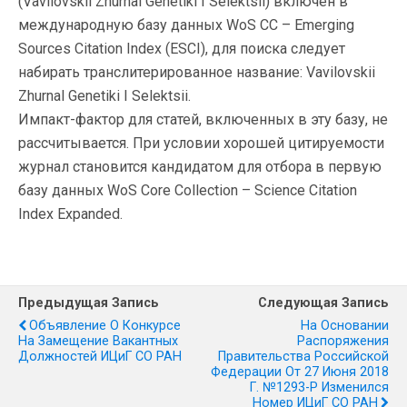
(Vavilovskii Zhurnal Genetiki I Selektsii) включен в
международную базу данных WoS CC – Emerging
Sources Citation Index (ESCI), для поиска следует
набирать транслитерированное название: Vavilovskii
Zhurnal Genetiki I Selektsii.
Импакт-фактор для статей, включенных в эту базу, не
рассчитывается. При условии хорошей цитируемости
журнал становится кандидатом для отбора в первую
базу данных WoS Core Collection – Science Citation
Index Expanded.
Предыдущая Запись
Следующая Запись
Объявление О Конкурсе
На Основании
На Замещение Вакантных
Распоряжения
Должностей ИЦиГ СО РАН
Правительства Российской
Федерации От 27 Июня 2018
Г. №1293-Р Изменился
Номер ИЦиГ СО РАН