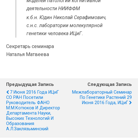
моделей патологии когнитивной
деятельности НИИФФМ
к.б.н. Юдин Николай Серафимович,
с.н.с. лаборатории молекулярной
генетики человека ИЦиГ.
Секретарь семинара
Наталья Матвеева
Предыдущая Запись
Следующая Запись
7 Июня 2016 Года ИЦиГ
Межлабораторный Семинар
СО РАН Посетили
По Генетике Растений 29
Руководитель ФАНО
Июня 2016 Года, ИЦиГ
М.М.Котюков И Директор
Департамента Науки,
Высоких Технологий И
Образования
А.Л.Заклязьминский