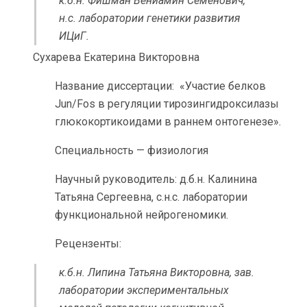
к.б.н. Фишман Вениамин Семенович,
н.с. лаборатории генетики развития
ИЦиГ.
Сухарева Екатерина Викторовна
Название диссертации: «Участие белков
Jun/Fos в регуляции тирозингидроксилазы
глюкокортикоидами в раннем онтогенезе».
Специальность — физиология
Научный руководитель: д.б.н. Калинина
Татьяна Сергеевна, с.н.с. лаборатории
функциональной нейрогеномики.
Рецензенты:
к.б.н. Липина Татьяна Викторовна, зав.
лаборатории экспериментальных