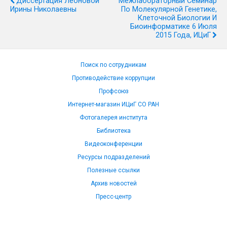
Диссертация Леоновой
Межлабораторный Семинар
Ирины Николаевны
По Молекулярной Генетике,
Клеточной Биологии И
Биоинформатике 6 Июля
2015 Года, ИЦиГ
Поиск по сотрудникам
Противодействие коррупции
Профсоюз
Интернет-магазин ИЦиГ СО РАН
Фотогалерея института
Библиотека
Видеоконференции
Ресурсы подразделений
Полезные ссылки
Архив новостей
Пресс-центр