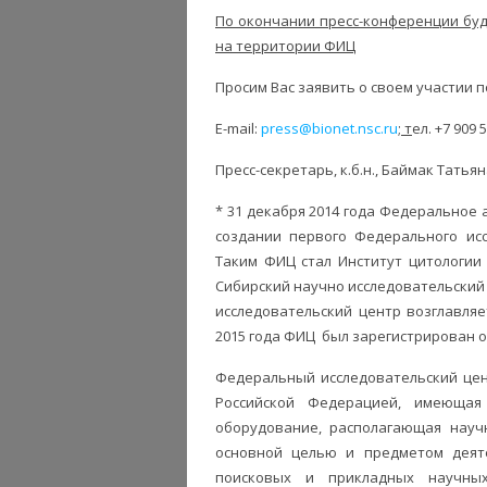
По окончании пресс-конференции бу
на территории ФИЦ
Просим Вас заявить о своем участии п
E-mail:
press@bionet.nsc.ru
; т
ел. +7 909 
Пресс-секретарь, к.б.н., Баймак Тать
* 31 декабря 2014 года Федеральное 
создании первого Федерального исс
Таким ФИЦ стал Институт цитологии
Сибирский научно исследовательский
исследовательский центр возглавля
2015 года ФИЦ был зарегистрирован 
Федеральный исследовательский цен
Российской Федерацией, имеющая
оборудование, располагающая науч
основной целью и предметом деят
поисковых и прикладных научных