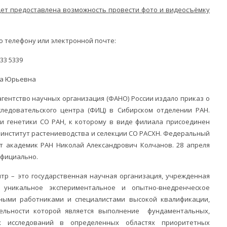
дет предоставлена возможность провести фото и видеосъёмку
о телефону или электронной почте:
533 5339
яна Юрьевна
агентство научных организация (ФАНО) России издало приказ о
ледовательского центра (ФИЦ) в Сибирском отделении РАН.
 и генетики СО РАН, к которому в виде филиала присоединен
 институт растениеводства и селекции СО РАСХН. Федеральный
ет академик РАН Николай Александрович Колчанов. 28 апреля
официально.
тр – это государственная научная организация, учрежденная
 уникальное экспериментальное и опытно-внедренческое
ными работниками и специалистами высокой квалификации,
ельности которой является выполнение фундаментальных,
 исследований в определенных областях приоритетных