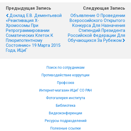
Предыдущая Запись
Следующая Запись
Доклад Е.В. Дементьевой
Объявление О Проведении
«Реактивация Х-
Всероссийского Открытого
Хромосомы При
Конкурса Для Назначения
Репрограммировании
Стипендий Президента
Соматических Клеток К
Российской Федерации Для
Плюрипотентному
Обучающихся За Рубежом
Состоянию» 19 Марта 2015
Года, ИЦиГ
Поиск по сотрудникам
Противодействие коррупции
Профсоюз
Интернет-магазин ИЦиГ СО РАН
Фотогалерея института
Библиотека
Видеоконференции
Ресурсы подразделений
Полезные ссылки