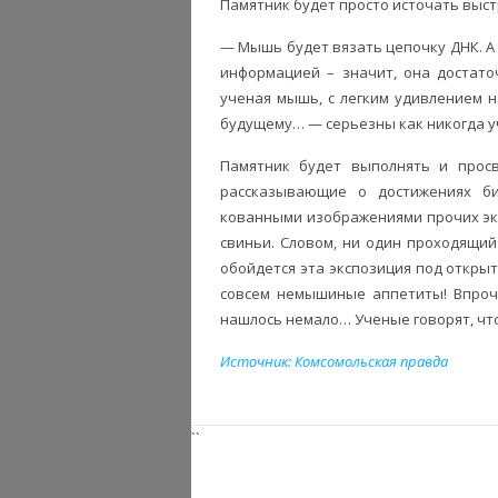
Памятник будет просто источать вы
— Мышь будет вязать цепочку ДНК. А 
информацией – значит, она достато
ученая мышь, с легким удивлением н
будущему… — серьезны как никогда у
Памятник будет выполнять и прос
рассказывающие о достижениях био
кованными изображениями прочих экс
свиньи. Словом, ни один проходящи
обойдется эта экспозиция под откры
совсем немышиные аппетиты! Впроч
нашлось немало… Ученые говорят, что
Источник: Комсомольская правда
``