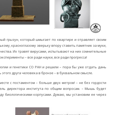
рый грызун, который шмыгает по квартире и отравляет своим
ькому, красноглазому зверьку впору ставить памятник за муки,
чества. Их травят вирусами, испытывают на них сомнительные
ксперименты – все ради науки, все ради прогресса!
огии и генетики СО РАН и решили – пора бы уже отдать дань
этого друга человека в бронзе – в буквальном смысле.
есте с постаментом – больше двух метров! – не без гордости
ель директора института по общим вопросам. – Мышь будет
жду биологическими корпусами. Думаю, мы установим ее через