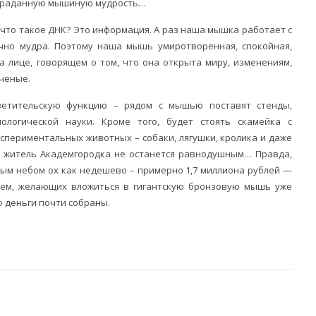
страданную мышиную мудрость…
что такое ДНК? Это информация. А раз наша мышка работает с
чно мудра. Поэтому наша мышь умиротворенная, спокойная,
а лице, говорящем о том, что она открыта миру, изменениям,
ченые.
ветительскую функцию – рядом с мышью поставят стенды,
логической науки. Кроме того, будет стоять скамейка с
периментальных животных – собаки, лягушки, кролика и даже
й житель Академгородка не останется равнодушным… Правда,
тым небом ох как недешево – примерно 1,7 миллиона рублей —
ем, желающих вложиться в гигантскую бронзовую мышь уже
 деньги почти собраны.