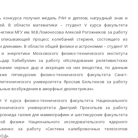
 конкурса получил медаль РАН и диплом, нагрудный знак и
й. В области математики – студент V курса факультета
етики МГУ им. М.В.Ломоносова Алексей Рогожников за работу
 описывающей процесс колебаний стержня, состоящего из
 длинами». В области общей физики и астрономии – студент VI
и энергетики Московского физико-технического института
льдар Хабибуллин за работу «Исследование релятивистских
вании черных дыр и аккреции на них вещества, по данным
кже пятикурсник физико-технического факультета Санкт-
олитехнического университета Ярослав Бельтюков за работу
ьные возбуждения в аморфных диэлектриках».
 V курса физико-технического факультета Национального
технического университета Дмитрий Прокопьев за работу
рсенида галлия для маммографии» и шестикурсник факультета
кой физики Национального исследовательского ядерного
женко за работу «Система калибровочных телескопов
ВОД».