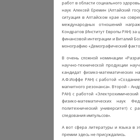
работ в области социального здоровь
наук Алексей Еремин (Алтайский го
ситуация в Алтайском крае на соврем
международных отношений награж
Кондратов (Институт Европы РАН) за 
финансовой интеграции и Виталий Бож
монографию «Демографический факто
В очень сложной номинации «Разраб
научно-технической продукции науч
кандидат физико-математических на
А.Ф.Иоффе РАН) с работой «Создани
магнитного резонанса». Второй – Ан
РАН) с работой «Электрохимический
физико-математических наук Фед
политехнический университет) с р
следования импульсов».
А вот сфера литературы и языка в эт
премии здесь не присуждались.