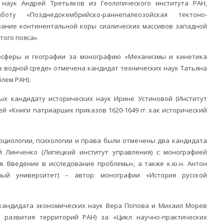
 наук Андрей Третьяков из Геологического института РАН,
ту «Позднедокембрийско-раннепалеозойская тектоно-
ание континентальной коры сиалических массивов западной
того пояса».
мосферы и географии за монографию «Механизмы и кинетика
в водной среде» отмечена кандидат технических наук Татьяна
лем РАН).
ых кандидату исторических наук Ирине Устиновой (Институт
ей «Книги патриарших приказов 1620-1649 гг. как исторический
оциологии, психологии и права были отмечены два кандидата
ей Линченко (Липецкий институт управления) с монографией
я. Введение в исследование проблемы», а также к.ю.н. Антон
нный университет) – автор монографии «История русской
кандидата экономических наук Вера Попова и Михаил Морев
о развития территорий РАН) за «Цикл научно-практических