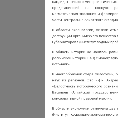
кандидат геолого-минералогических
представивший на конкурс рабо
магматическая эволюция и формиров
части Центрально-Азиатского складча
В области океанологии, физики ат
деструкции органического вещества 
Губернаторова (Институт водных проб
В области истории не нашлось равн
российской истории РАН) с монографи
источник».
В многообразной сфере философии, с
наук из регионов. Это к.ф.н. Андр
«Целостность исторического сознани
Васильев (Алтайский государстве
консервативной правовой мысли».
В области экономики отмечены два 
(Институт социально-экономическог