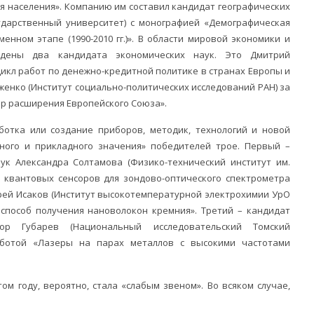
я населения». Компанию им составил кандидат географических
сударственный университет) с монографией «Демографическая
енном этапе (1990-2010 гг.)». В области мировой экономики и
дены два кандидата экономических наук. Это Дмитрий
цикл работ по денежно-кредитной политике в странах Европы и
енко (Институт социально-политических исследований РАН) за
р расширения Европейского Союза».
отка или создание приборов, методик, технологий и новой
ного и прикладного значения» победителей трое. Первый –
ук Александра Солтамова (Физико-технический институт им.
е квантовых сенсоров для зондово-оптического спектрометра
дрей Исаков (Институт высокотемпературной электрохимии УрО
 способ получения нановолокон кремния». Третий – кандидат
ор Губарев (Национальный исследовательский Томский
аботой «Лазеры на парах металлов с высокими частотами
ом году, вероятно, стала «слабым звеном». Во всяком случае,