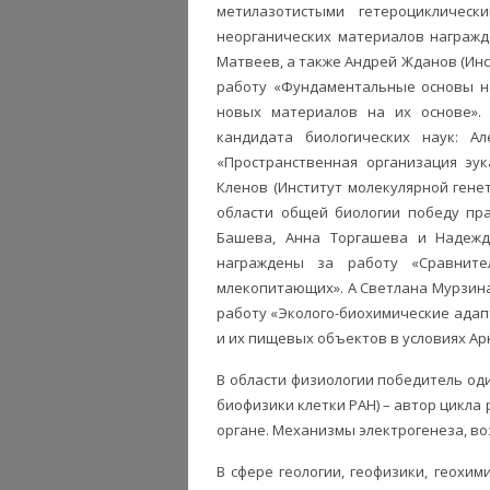
метилазотистыми гетероцикличес
неорганических материалов награжд
Матвеев, а также Андрей Жданов (Инс
работу «Фундаментальные основы н
новых материалов на их основе». 
кандидата биологических наук: Ал
«Пространственная организация эук
Кленов (Институт молекулярной генет
области общей биологии победу пра
Башева, Анна Торгашева и Надежд
награждены за работу «Сравните
млекопитающих». А Светлана Мурзина 
работу «Эколого-биохимические адап
и их пищевых объектов в условиях Ар
В области физиологии победитель оди
биофизики клетки РАН) – автор цикла
органе. Механизмы электрогенеза, в
В сфере геологии, геофизики, геохим