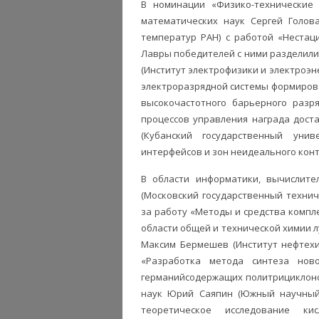
В номинации «Физико-технические 
математических наук Сергей Голов
температур РАН) с работой «Нестац
Лавры победителей с ними разделили 
(Институт электрофизики и электроэн
электроразрядной системы формиров
высокочастотного барьерного разр
процессов управления награда дост
(Кубанский государственный уни
интерфейсов и зон неидеального конт
В области информатики, вычислите
(Московский государственный технич
за работу «Методы и средства компл
области общей и технической химии л
Максим Бермешев (Институт нефтехим
«Разработка метода синтеза нов
германийсодержащих политрициклонон
наук Юрий Саяпин (Южный научный 
теоретическое исследование кис