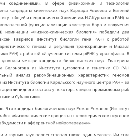
кими соединениями». В сфере физикохимии и технологии
ены кандидаты химических наук Варвара Авдеева и Евгений
титут общей и неорганической химии им. Н.С.Курнакова РАН) за
аправленной функционализации кластеров бора и получения
В номинации «Физико-химическая биология» победили два
ексей Гаврилов (Институт биологии гена РАН) с работой
ариотического генома и регуляция транскрипции» и Михаил
ики РАН) с работой «Изучение системы piPHK у дрозофилы». В
здновали четыре кандидата биологических наук. Екатерина
а Белоногова из Института цитологии и генетики СО РАН
льный анализ рекомбинационных характеристик геномов
из Института биологии Карельского научного центра РАН – за
тации липидного состава у некоторых видов промысловых рыб
ктики и Субарктики».
н. Это кандидат биологических наук Роман Романов (Институт
 работ «Физиологические процессы в периферическом вкусовом
озбудимости и афферентной нейропередачи».
ии и горных наук первенствовал также один человек. Им стал