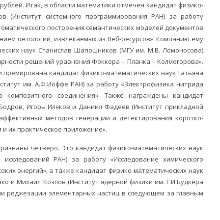
 рублей. Итак, в области математики отмечен кандидат физико-
ов (Институт системного программирования РАН) за работу
томатического построения семантических моделей документов
нием онтологий, извлекаемых из Веб-ресурсов». Компанию ему
еских наук Станислав Шапошников (МГУ им. М.В. Ломоносова)
ярности решений уравнения Фоккера – Планка – Колмогорова».
и премирована кандидат физико-математических наук Татьяна
ститут им. А.Ф.Иоффе РАН) за работу «Электрофизика нитрида
о композитного соединения». Также награждены кандидат
Бодров, Игорь Иляков и Даниил Фадеев (Институт прикладной
 эффективных методов генерации и детектирования коротко-
 и их практическое приложение».
признаны четверо. Это кандидат физико-математических наук
х исследований РАН) за работу «Исследование химического
оких энергий», а также кандидат физико-математических наук
ко и Михаил Козлов (Институт ядерной физики им. Г.И.Будкера
рии реджезации элементарных частиц в следующем за главным