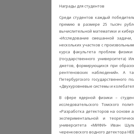
Награды для студентов
Среди студентов каждый победитель
премию в размере 25 тысяч рубле
вычислительной математики и киберн
«Исследование смешанной задачи,
нескольких участков с произвольными
курса факультета проблем физики 
(государственного университета) И
джетов, формирующихся при образо
рентгеновских наблюдений». А та
Петербургского государственного п
«Двухуровневые системы и колебател
В сфере ядерной физики – студент
исследовательского Томского поли
«Разработка детекторов на основе а
экспериментальной и теоретичес
университета «МИФИ» Иван Шуль
черенковского водного детектора НЕ