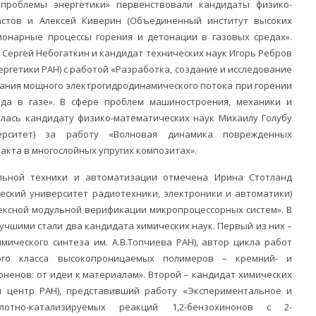
проблемы энергетики» первенствовали кандидаты физико-
астов и Алексей Киверин (Объединенный институт высоких
ионарные процессы горения и детонации в газовых средах».
Сергей Небогаткин и кандидат технических наук Игорь Ребров
ергетики РАН) с работой «Разработка, создание и исследование
ания мощного электрогидродинамического потока при горении
яда в газе». В сфере проблем машиностроения, механики и
алась кандидату физико-математических наук Михаилу Голубу
верситет) за работу «Волновая динамика поврежденных
акта в многослойных упругих композитах».
льной техники и автоматизации отмечена Ирина Стотланд
еский университет радиотехники, электроники и автоматики)
ексной модульной верификации микропроцессорных систем». В
учшими стали два кандидата химических наук. Первый из них –
ического синтеза им. А.В.Топчиева РАН), автор цикла работ
ого класса высокопроницаемых полимеров – кремний- и
енов: от идеи к материалам». Второй – кандидат химических
центр РАН), представивший работу «Экспериментальное и
лотно-катализируемых реакций 1,2-бензохинонов с 2-