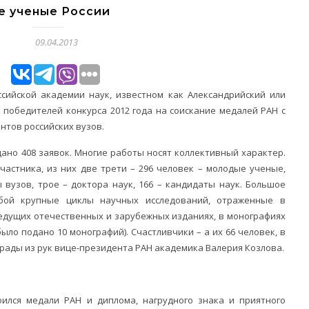
е ученые России
09.04.2013
сийской академии наук, известном как Александрийский или
победителей конкурса 2012 года на соискание медалей РАН с
нтов российских вузов.
ано 408 заявок. Многие работы носят коллективный характер.
частника, из них две трети – 296 человек – молодые ученые,
 вузов, трое – доктора наук, 166 – кандидаты наук. Большое
обой крупные циклы научных исследований, отраженные в
ведущих отечественных и зарубежных изданиях, в монографиях
ыло подано 10 монографий). Счастливчики – а их 66 человек, в
аграды из рук вице-президента РАН академика Валерия Козлова.
ился медали РАН и диплома, нагрудного знака и приятного