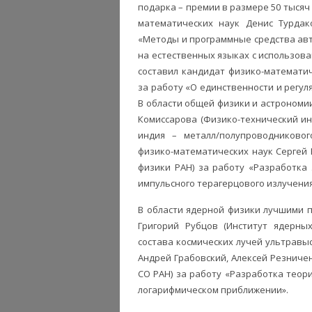
подарка – премии в размере 50 тысяч
математических наук Денис Турдак
«Методы и программные средства ав
на естественных языках с использова
составил кандидат физико-математич
за работу «О единственности и регул
В области общей физики и астрономи
Комиссарова (Физико-технический ин
индия – металл/полупроводниковог
физико-математических наук Сергей 
физики РАН) за работу «Разработка
импульсного терагерцового излучения
В области ядерной физики лучшими 
Григорий Рубцов (Институт ядерны
состава космических лучей ультравыс
Андрей Грабовский, Алексей Резничен
СО РАН) за работу «Разработка тео
логарифмическом приближении».