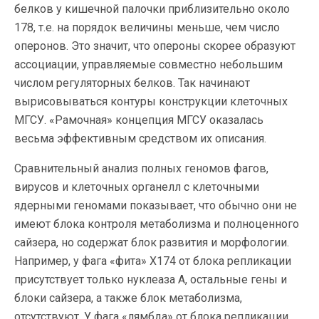
белков у кишечной палочки приблизительно около
178, т.е. на порядок величины меньше, чем число
оперонов. Это значит, что опероны скорее образуют
ассоциации, управляемые совместно небольшим
числом регуляторных белков. Так начинают
вырисовываться контуры конструкции клеточных
МГСУ. «Рамочная» концепция МГСУ оказалась
весьма эффективным средством их описания.
Сравнительный анализ полных геномов фагов,
вирусов и клеточных органелл с клеточными
ядерными геномами показывает, что обычно они не
имеют блока контроля метаболизма и полноценного
сайзера, но содержат блок развития и морфологии.
Например, у фага «фита» X174 от блока репликации
присутствует только нуклеаза А, остальные гены и
блоки сайзера, а также блок метаболизма,
отсутствуют. У фага «лямбда» от блока репликации