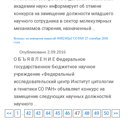
академии наук» информирует об отмене
конкурса на замещение должности младшего
научного сотрудника в сектор молекулярных
механизмов старения, назначенный ...
Конкурс на замещение вакансий ФИЦ ИЦиГ СО РАН 27 сентября 2016
года
Опубликовано 2.09.2016
О Б Ъ Я В Л Е Н И Е Федеральное
государственное бюджетное научное
учреждение «Федеральный
исследовательский центр Институт цитологии
и генетики СО РАН» объявляет конкурс на
замещение следующих научных должностей:
научного ...
<<
1
...
42
43
44
45
46
47
48
49
50
>>