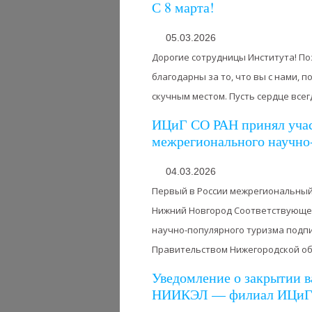
С 8 марта!
05.03.2026
Дорогие сотрудницы Института! По
благодарны за то, что вы с нами, 
скучным местом. Пусть сердце всегда
ИЦиГ СО РАН принял участ
межрегионального научно
04.03.2026
Первый в России межрегиональный
Нижний Новгород Соответствующее
научно-популярного туризма подп
Правительством Нижегородской обл
Уведомление о закрытии в
НИИКЭЛ — филиал ИЦиГ