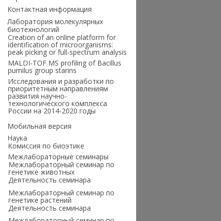
Контактная информация
Лаборатория молекулярных
биотехнологий
Creation of an online platform for
identification of microorganisms:
peak picking or full-spectrum analysis
MALDI-TOF MS profiling of Bacillus
pumilus group starins
Исследования и разработки по
приоритетным направлениям
развития научно-
технологического комплекса
России на 2014-2020 годы
Мобильная версия
Наука
Комиссия по биоэтике
Межлабораторные семинары
Межлабораторный семинар по
генетике животных
Деятельность семинара
Межлабораторный семинар по
генетике растений
Деятельность семинара
Межлабораторный семинар по