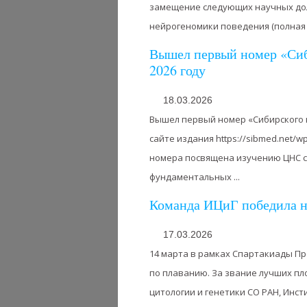
замещение следующих научных дол
нейрогеномики поведения (полная за
Вышел первый номер «Сиб
2026 году
18.03.2026
Вышел первый номер «Сибирского н
сайте издания https://sibmed.net/w
номера посвящена изучению ЦНС с
фундаментальных ...
Команда ИЦиГ победила н
17.03.2026
14 марта в рамках Спартакиады П
по плаванию. За звание лучших п
цитологии и генетики СО РАН, Инст