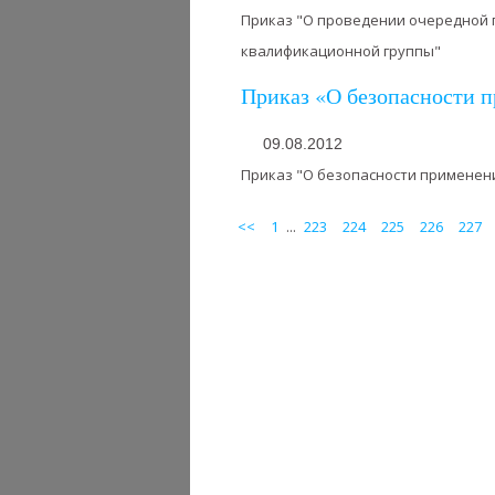
Приказ "О проведении очередной п
квалификационной группы"
Приказ «О безопасности 
09.08.2012
Приказ "О безопасности применен
<<
1
...
223
224
225
226
227