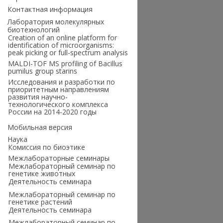
Контактная информация
Лаборатория молекулярных
биотехнологий
Creation of an online platform for
identification of microorganisms:
peak picking or full-spectrum analysis
MALDI-TOF MS profiling of Bacillus
pumilus group starins
Исследования и разработки по
приоритетным направлениям
развития научно-
технологического комплекса
России на 2014-2020 годы
Мобильная версия
Наука
Комиссия по биоэтике
Межлабораторные семинары
Межлабораторный семинар по
генетике животных
Деятельность семинара
Межлабораторный семинар по
генетике растений
Деятельность семинара
Межлабораторный семинар по