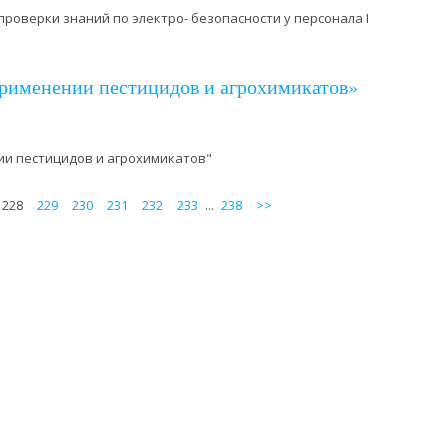
роверки знаний по электро- безопасности у персонала I
применении пестицидов и агрохимикатов»
ии пестицидов и агрохимикатов"
228
229
230
231
232
233
...
238
>>