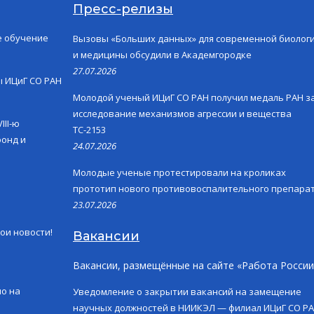
Пресс-релизы
е обучение
Вызовы «Больших данных» для современной биолог
и медицины обсудили в Академгородке
27.07.2026
ы ИЦиГ СО РАН
Молодой ученый ИЦиГ СО РАН получил медаль РАН з
исследование механизмов агрессии и вещества
III-ю
ТС-2153
онд и
24.07.2026
Молодые ученые протестировали на кроликах
прототип нового противовоспалительного препара
23.07.2026
ои новости!
Вакансии
Вакансии, размещённые на сайте «Работа России
о на
Уведомление о закрытии вакансий на замещение
научных должностей в НИИКЭЛ — филиал ИЦиГ СО Р