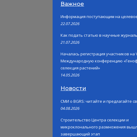
Важное
Информация поступающим на целево
22.07.2026
Как подать статью в научные журнал
21.07.2026
Началась регистрация участников на V
Международную конференцию «Геноф
селекция растений»
14.05.2026
Новости
СМИ о BGRS: читайте и предлагайте св
04.08.2026
Строительство Центра селекции и
микроклонального размножения вышл
завершающий этап