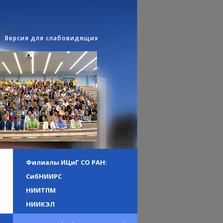
Версия для слабовидящих
Филиалы ИЦиГ СО РАН:
СибНИИРС
НИИТПМ
НИИКЭЛ