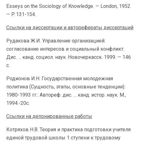
Esseys on the So­ciology of Knowledge. — London, 1952.
— P. 131-154.
Ссылки на диссертации и авторефераты диссертаций
Рудакова Ж.И. Управление организацией:
согласование интересов и соци­альный конфликт:
Дис. … канд. социол. наук. Новочеркасск. 1999. — 146
с.
Родионов И.Н. Государственная молодежная
политика (Сущность, этапы, основные тенденции):
1980-1993 гг.: Автореф. дис. … канд. истор. наук. М.,
1994.-20с.
Ссылки на депонированные работы
Котряхов Н.В. Теория и практика подготовки учителя
единой трудовой школы 1 ступени к трудовому