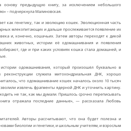
а основу предыдущую книгу, за исключением небольшого
ию» – подчеркнула Малиновская.
ет как генетику, так и эволюцию кошек. Эволюционная часть
тарных млекопитающих и дальше прослеживается появление их
века и, конечно, кошачьих. Затем авторы переходят к дикой
ашних животных, истории её одомашнивания и появления
збирают, где и при каких условиях кошка стала домашней, и
ые.
 истории одомашнивания, который произошёл буквально в
я реконструкции служила митохондриальная ДНК, хорошо
считалось, что одомашнивание кошек началось около 10 тысяч
озволили извлечь фрагменты ядерной ДНК и уточнить картину.
сходить не так, как мы думали. Пришлось срочно переписывать
книга отражала последние данные», — рассказала Любовь
читателей. Авторы рассчитывают, что она будет полезна и
новами биологии и генетики, и школьным учителям, и взрослым