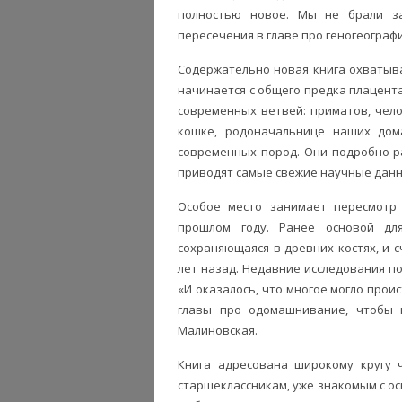
полностью новое. Мы не брали з
пересечения в главе про геногеограф
Содержательно новая книга охватыва
начинается с общего предка плацен
современных ветвей: приматов, чело
кошке, родоначальнице наших дом
современных пород. Они подробно ра
приводят самые свежие научные данн
Особое место занимает пересмотр
прошлом году. Ранее основой дл
сохраняющаяся в древних костях, и 
лет назад. Недавние исследования п
«И оказалось, что многое могло прои
главы про одомашнивание, чтобы 
Малиновская.
Книга адресована широкому кругу 
старшеклассникам, уже знакомым с ос