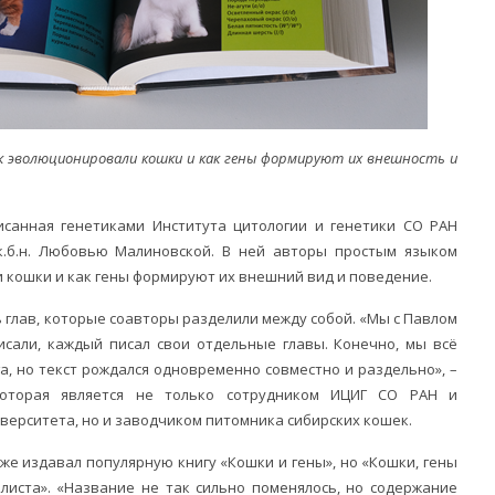
к эволюционировали кошки и как гены формируют их внешность и
исанная генетиками Института цитологии и генетики СО РАН
.б.н. Любовью Малиновской. В ней авторы простым языком
 кошки и как гены формируют их внешний вид и поведение.
ь глав, которые соавторы разделили между собой. «Мы с Павлом
исали, каждый писал свои отдельные главы. Конечно, мы всё
а, но текст рождался одновременно совместно и раздельно», –
которая является не только сотрудником ИЦИГ СО РАН и
верситета, но и заводчиком питомника сибирских кошек.
же издавал популярную книгу «Кошки и гены», но «Кошки, гены
 листа». «Название не так сильно поменялось, но содержание