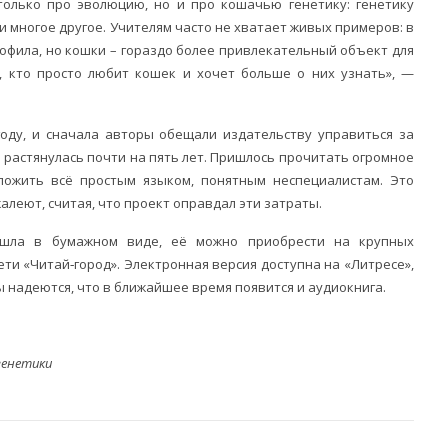
олько про эволюцию, но и про кошачью генетику: генетику
и многое другое. Учителям часто не хватает живых примеров: в
офила, но кошки – гораздо более привлекательный объект для
м, кто просто любит кошек и хочет больше о них узнать», —
году, и сначала авторы обещали издательству управиться за
й растянулась почти на пять лет. Пришлось прочитать огромное
ложить всё простым языком, понятным неспециалистам. Это
алеют, считая, что проект оправдал эти затраты.
ышла в бумажном виде, её можно приобрести на крупных
 сети «Читай‑город». Электронная версия доступна на «Литресе»,
ы надеются, что в ближайшее время появится и аудиокнига.
генетики