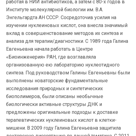
работая в НИИ антибиотиков, а затем с 80-х годов в
Институте молекулярной биологии им. В.А.
Энгельгардта АН СССР. Сосредоточив усилия на
изучении нуклеиновых кислот, она внесла значимый
вклад в совершенствование методов их синтеза и
анализа для терапии/диагностики. С 1989 года Галина
Евгеньевна начала работать в Центре
«Биоинженерия» РАН, где возглавляла
организованную ею лабораторию нуклеотидного
синтеза. Под руководством Галины Евгеньевны были
выполнены новаторские фундаментальные
исследования природных и синтетических
биополимеров, были описаны необычные
биологически активные структуры ДНК и
предложены оригинальные подходы к доставке
терапевтических нуклеиновых кислот в клетки-
мишени. В 2009 году Галина Евгеньевна защитила
докторскую диссертацию по данной тематике. С 2011