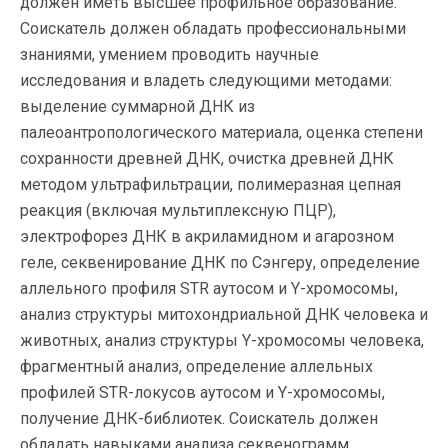
должен иметь высшее профильное образование.
Соискатель должен обладать профессиональными
знаниями, умением проводить научные
исследования и владеть следующими методами:
выделение суммарной ДНК из
палеоантропологического материала, оценка степени
сохранности древней ДНК, очистка древней ДНК
методом ультрафильтрации, полимеразная цепная
реакция (включая мультиплексную ПЦР),
электрофорез ДНК в акриламидном и агарозном
геле, секвенирование ДНК по Сэнгеру, определение
аллельного профиля STR аутосом и Y-хромосомы,
анализ структуры митохондриальной ДНК человека и
животных, анализ структуры Y-хромосомы человека,
фрагментный анализ, определение аллельных
профилей STR-локусов аутосом и Y-хромосомы,
получение ДНК-библиотек. Соискатель должен
обладать навыками анализа секвенограмм,