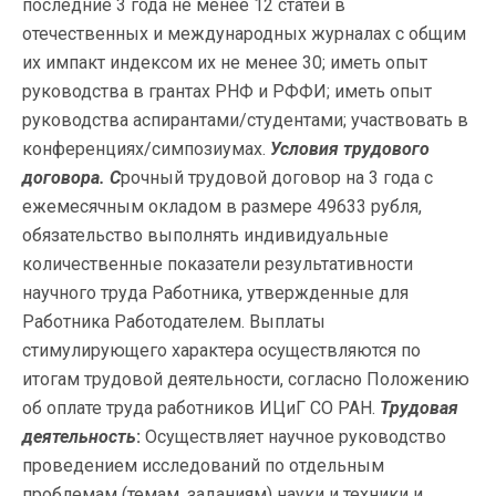
последние 3 года не менее 12 статей в
отечественных и международных журналах с общим
их импакт индексом их не менее 30; иметь опыт
руководства в грантах РНФ и РФФИ; иметь опыт
руководства аспирантами/студентами; участвовать в
конференциях/симпозиумах.
Условия трудового
договора. С
рочный трудовой договор на 3 года с
ежемесячным окладом в размере 49633 рубля,
обязательство выполнять индивидуальные
количественные показатели результативности
научного труда Работника, утвержденные для
Работника Работодателем. Выплаты
стимулирующего характера осуществляются по
итогам трудовой деятельности, согласно Положению
об оплате труда работников ИЦиГ СО РАН.
Трудовая
деятельность
:
Осуществляет научное руководство
проведением исследований по отдельным
проблемам (темам, заданиям) науки и техники и