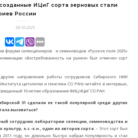
созданные ИЦиГ сорта зерновых стали
риев России
09.10.2025
ом форуме селекционеров и семеноводов «Русское поле 2025»
номинации «Востребованность на рынке» был отмечен сорт
другие направления работы сотрудников Сибирского НИИ
Института цитологии и генетики СО РАН) читайте в интервью,
священный 10-летию образования ФИЦ ИЦиГ СО РАН.
ибирской 31 сделали ее такой популярной среди других
стала высеваться?
ный сотрудник лаборатории селекции, семеноводства и
культур, к.с.-х.н., один из авторов сорта
: – Этот сорт был
 2011 году, он довольно быстро набрал популярность и стал