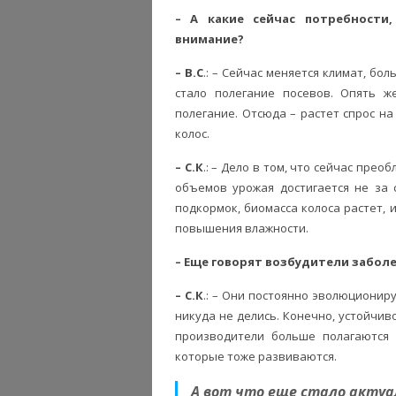
– А какие сейчас потребности
внимание?
– В.С
.: – Сейчас меняется климат, бо
стало полегание посевов. Опять ж
полегание. Отсюда – растет спрос н
колос.
– С.К
.: – Дело в том, что сейчас прео
объемов урожая достигается не за
подкормок, биомасса колоса растет, 
повышения влажности.
– Еще говорят возбудители забол
– С.К
.: – Они постоянно эволюциониру
никуда не делись. Конечно, устойчив
производители больше полагаются 
которые тоже развиваются.
А вот что еще стало актуа