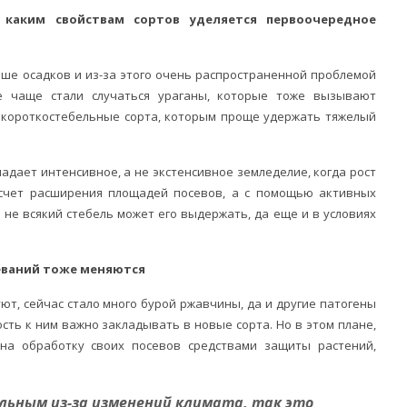
, каким свойствам сортов уделяется первоочередное
льше осадков и из-за этого очень распространенной проблемой
е чаще стали случаться ураганы, которые тоже вызывают
а короткостебельные сорта, которым проще удержать тяжелый
бладает интенсивное, а не экстенсивное земледелие, когда рост
 счет расширения площадей посевов, а с помощью активных
и не всякий стебель может его выдержать, да еще и в условиях
еваний тоже меняются
ют, сейчас стало много бурой ржавчины, да и другие патогены
ость к ним важно закладывать в новые сорта. Но в этом плане,
на обработку своих посевов средствами защиты растений,
льным из-за изменений климата, так это