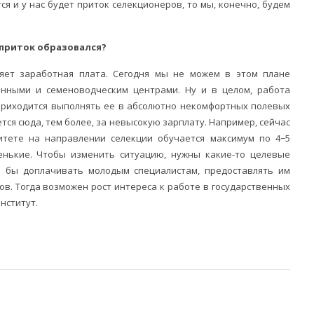
ся и у нас будет приток селекционеров, то мы, конечно, будем
т приток образовался?
ияет заработная плата. Сегодня мы не можем в этом плане
онными и семеноводческим центрами. Ну и в целом, работа
 приходится выполнять ее в абсолютно некомфортных полевых
тся сюда, тем более, за невысокую зарплату. Например, сейчас
итете на направлении селекции обучается максимум по 4−5
енькие. Чтобы изменить ситуацию, нужны какие-то целевые
 бы доплачивать молодым специалистам, предоставлять им
ков. Тогда возможен рост интереса к работе в государственных
нститут.