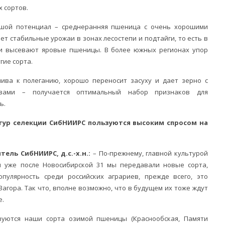
 сортов.
льшой потенциал – среднеранняя пшеница с очень хорошими
ет стабильные урожаи в зонах лесостепи и подтайги, то есть в
 и высевают яровые пшеницы. В более южных регионах упор
гие сорта.
ива к полеганию, хорошо переносит засуху и дает зерно с
твами – получается оптимальный набор признаков для
ь.
ьтур селекции СибНИИРС пользуются высоким спросом на
ель СибНИИРС, д.с.-х.н.:
– По-прежнему, главной культурой
и уже после Новосибирской 31 мы передавали новые сорта,
пулярность среди российских аграриев, прежде всего, это
Загора. Так что, вполне возможно, что в будущем их тоже ждут
е.
зуются наши сорта озимой пшеницы (Краснообская, Памяти