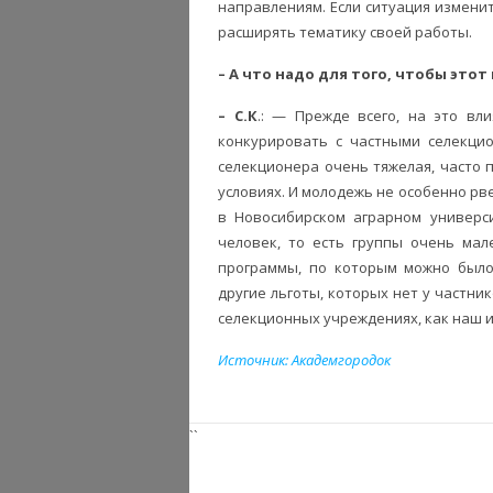
направлениям. Если ситуация изменит
расширять тематику своей работы.
– А что надо для того, чтобы это
– С.К
.: — Прежде всего, на это вл
конкурировать с частными селекци
селекционера очень тяжелая, часто
условиях. И молодежь не особенно рве
в Новосибирском аграрном универс
человек, то есть группы очень мал
программы, по которым можно было
другие льготы, которых нет у частни
селекционных учреждениях, как наш и
Источник: Академгородок
``