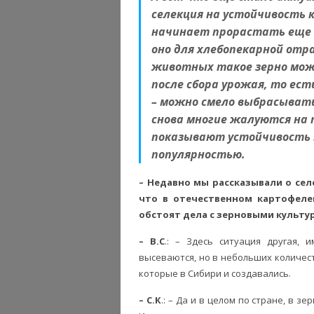
селекция на устойчивость 
начинает прорастать еще д
оно для хлебопекарной отра
животных такое зерно мож
после сбора урожая, то ест
– можно смело выбрасывать.
снова многие жалуются на 
показывают устойчивость к
популярностью.
– Недавно мы рассказывали о се
что в отечественном картофеле
обстоят дела с зерновыми культу
– В.С
.: – Здесь ситуация другая, 
высеваются, но в небольших количест
которые в Сибири и создавались.
– С.К
.: – Да и в целом по стране, в 