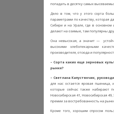
попадать в десятку самых высеваемых
Дело в том, что у этого сорта бо
параметрами по качеству, которая да
Сибири и на Урале, где в основном
делают на озимые, там популярны дру
Она невысокая, а значит — устойч
высокими хлебопекарными качес
производителя, отсюда и популярност
– Сорта каких еще зерновых кул
рынке?
– Светлана Капустянчик, руководит
для нас остается яровая пшеница, 
которые сейчас также набирают по
Новосибирская 41, Новосибирская 49, 
премии за востребованность на рынк
Кроме того, хорошим спросом поль