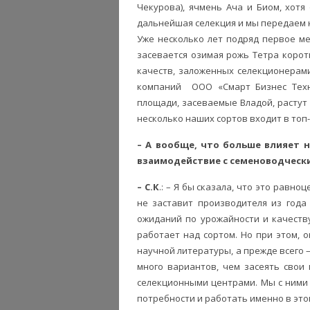
Чекурова), ячмень Ача и Биом, хотя
дальнейшая селекция и мы передаем 
Уже несколько лет подряд первое ме
засевается озимая рожь Тетра корот
качеств, заложенных селекционерами
компаний ООО «Смарт Бизнес Техн
площади, засеваемые Владой, растут 
несколько наших сортов входит в топ-
– А вообще, что больше влияет н
взаимодействие с семеноводческ
– С.К
.: – Я бы сказала, что это равн
не заставит производителя из года
ожиданий по урожайности и качеств
работает над сортом. Но при этом, о
научной литературы, а прежде всего –
много вариантов, чем засеять свои
селекционными центрами. Мы с ними 
потребности и работать именно в это