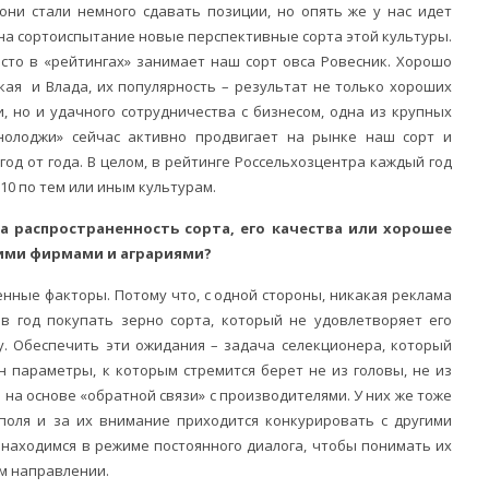
 они стали немного сдавать позиции, но опять же у нас идет
на сортоиспытание новые перспективные сорта этой культуры.
сто в «рейтингах» занимает наш сорт овса Ровесник. Хорошо
кая и Влада, их популярность – результат не только хороших
, но и удачного сотрудничества с бизнесом, одна из крупных
олоджи» сейчас активно продвигает на рынке наш сорт и
год от года. В целом, в рейтинге Россельхозцентра каждый год
10 по тем или иным культурам.
а распространенность сорта, его качества или хорошее
ими фирмами и аграриями?
оценные факторы. Потому что, с одной стороны, никакая реклама
 в год покупать зерно сорта, который не удовлетворяет его
у. Обеспечить эти ожидания – задача селекционера, который
н параметры, к которым стремится берет не из головы, не из
 на основе «обратной связи» с производителями. У них же тоже
 поля и за их внимание приходится конкурировать с другими
находимся в режиме постоянного диалога, чтобы понимать их
м направлении.