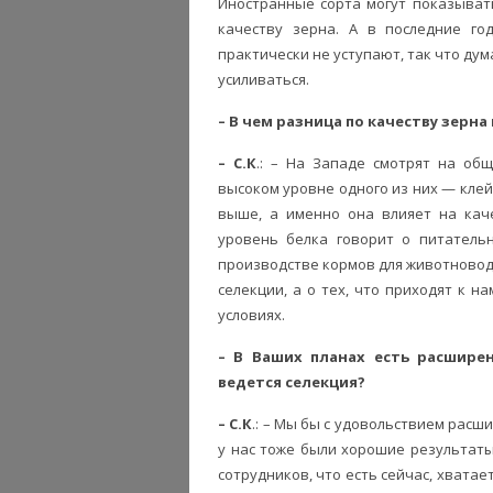
Иностранные сорта могут показыват
качеству зерна. А в последние г
практически не уступают, так что ду
усиливаться.
– В чем разница по качеству зерна
– С.К
.: – На Западе смотрят на об
высоком уровне одного из них — клей
выше, а именно она влияет на кач
уровень белка говорит о питательн
производстве кормов для животноводс
селекции, а о тех, что приходят к н
условиях.
– В Ваших планах есть расширен
ведется селекция?
– С.К
.: – Мы бы с удовольствием расш
у нас тоже были хорошие результаты
сотрудников, что есть сейчас, хвата