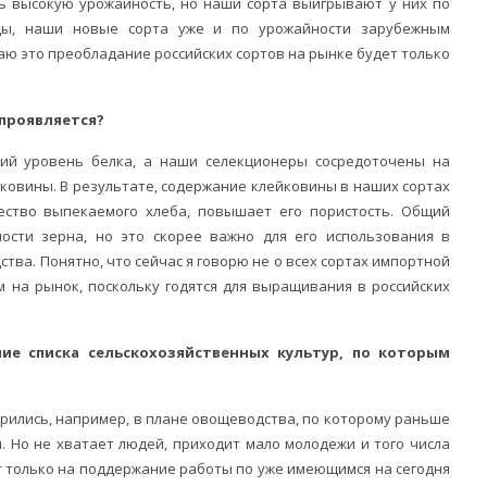
ь высокую урожайность, но наши сорта выигрывают у них по
оды, наши новые сорта уже и по урожайности зарубежным
маю это преобладание российских сортов на рынке будет только
 проявляется?
щий уровень белка, а наши селекционеры сосредоточены на
ковины. В результате, содержание клейковины в наших сортах
ество выпекаемого хлеба, повышает его пористость. Общий
ости зерна, но это скорее важно для его использования в
тва. Понятно, что сейчас я говорю не о всех сортах импортной
ам на рынок, поскольку годятся для выращивания в российских
ие списка сельскохозяйственных культур, по которым
ирились, например, в плане овощеводства, по которому раньше
. Но не хватает людей, приходит мало молодежи и того числа
ет только на поддержание работы по уже имеющимся на сегодня