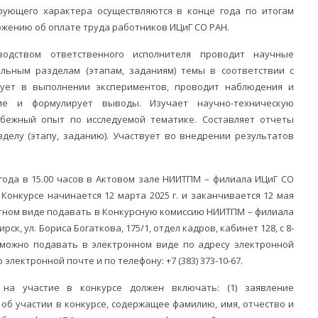
рующего характера осуществляются в конце года по итогам
ожению об оплате труда работников ИЦиГ СО РАН.
водством ответственного исполнителя проводит научные
льным разделам (этапам, заданиям) темы в соответствии с
ует в выполнении экспериментов, проводит наблюдения и
ние и формулирует выводы. Изучает научно-техническую
бежный опыт по исследуемой тематике. Составляет отчеты
зделу (этапу, заданию). Участвует во внедрении результатов
года в 15.00 часов в Актовом зале НИИТПМ – филиала ИЦиГ СО
Конкурсе начинается 12 марта 2025 г. и заканчивается 12 мая
атном виде подавать в Конкурсную комиссию НИИТПМ – филиала
ск, ул. Бориса Богаткова, 175/1, отдел кадров, кабинет 128, с 8-
ы можно подавать в электронном виде по адресу электронной
 электронной почте и по телефону: +7 (383) 373-10-67.
на участие в конкурсе должен включать: (1) заявление
об участии в конкурсе, содержащее фамилию, имя, отчество и