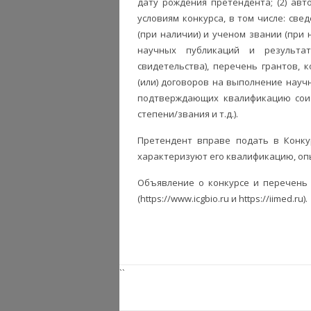
дату рождения претендента; (2) ав
условиям конкурса, в том числе: св
(при наличии) и ученом звании (при 
научных публикаций и результат
свидетельства), перечень грантов,
(или) договоров на выполнение научн
подтверждающих квалификацию соис
степени/звания и т.д.).
Претендент вправе подать в Конку
характеризуют его квалификацию, оп
Объявление о конкурсе и перечень
(https://www.icgbio.ru и https://iimed.ru).
``