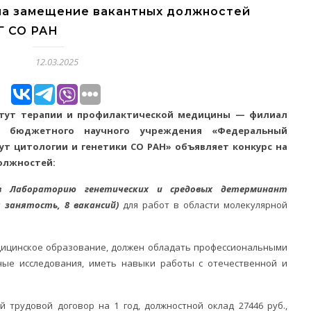
на замещение вакантных должностей
Г СО РАН
12.03.2025
итут терапии и профилактической медицины — филиал
го бюджетного научного учреждения «Федеральный
ут цитологии и генетики СО РАН» объявляет конкурс на
олжностей:
в Лабораторию генетических и средовых детерминант
я занятость, 8 вакансий)
для работ в области молекулярной
дицинское образование, должен обладать профессиональными
ные исследования, иметь навыки работы с отечественной и
 трудовой договор на 1 год, должностной оклад 27446 руб.,