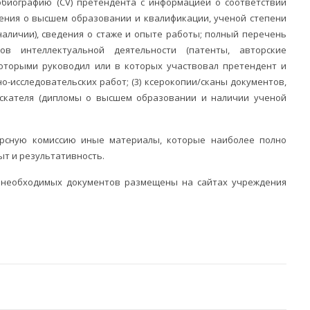
тобиографию (CV) претендента с информацией о соответствии
едения о высшем образовании и квалификации, ученой степени
наличии), сведения о стаже и опыте работы; полный перечень
ов интеллектуальной деятельности (патенты, авторские
 которыми руководил или в которых участвовал претендент и
о-исследовательских работ; (3) ксерокопии/сканы документов,
кателя (дипломы о высшем образовании и наличии ученой
рсную комиссию иные материалы, которые наиболее полно
ыт и результативность.
 необходимых документов размещены на сайтах учреждения