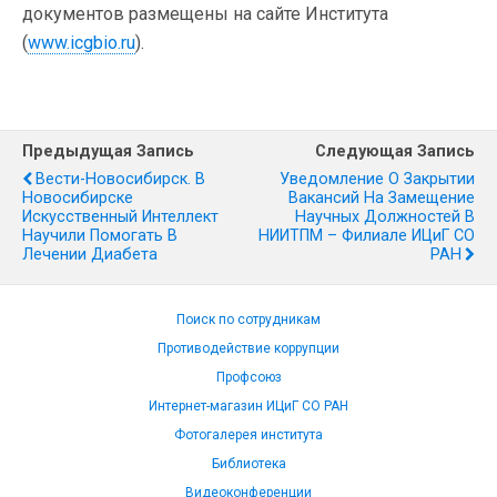
документов размещены на сайте Института
(
www.icgbio.ru
).
Предыдущая Запись
Следующая Запись
Вести-Новосибирск. В
Уведомление О Закрытии
Новосибирске
Вакансий На Замещение
Искусственный Интеллект
Научных Должностей В
Научили Помогать В
НИИТПМ – Филиале ИЦиГ СО
Лечении Диабета
РАН
Поиск по сотрудникам
Противодействие коррупции
Профсоюз
Интернет-магазин ИЦиГ СО РАН
Фотогалерея института
Библиотека
Видеоконференции