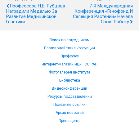
Профессора Н.Б. Рубцова
7-Я Международная
Наградили Медалью За
Конференция «Генофонд И
Развитие Медицинской
Селекция Растений» Начала
Генетики
Свою Работу
Поиск по сотрудникам
Противодействие коррупции
Профсоюз
Интернет-магазин ИЦиГ СО РАН
Фотогалерея института
Библиотека
Видеоконференции
Ресурсы подразделений
Полезные ссылки
Архив новостей
Пресс-центр