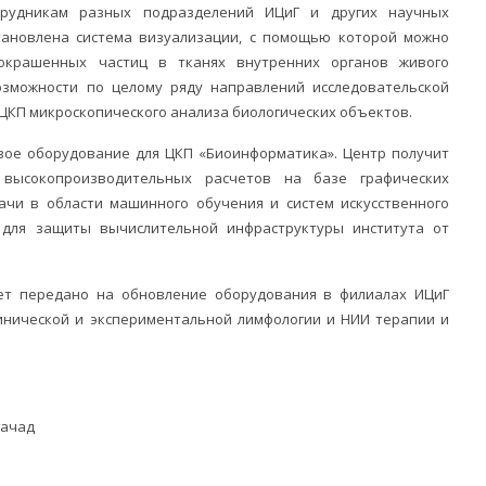
трудникам разных подразделений ИЦиГ и других научных
становлена система визуализации, с помощью которой можно
окрашенных частиц в тканях внутренних органов живого
озможности по целому ряду направлений исследовательской
 ЦКП микроскопического анализа биологических объектов.
овое оборудование для ЦКП «Биоинформатика». Центр получит
высокопроизводительных расчетов на базе графических
ачи в области машинного обучения и систем искусственного
 для защиты вычислительной инфраструктуры института от
дет передано на обновление оборудования в филиалах ИЦиГ
инической и экспериментальной лимфологии и НИИ терапии и
гачад