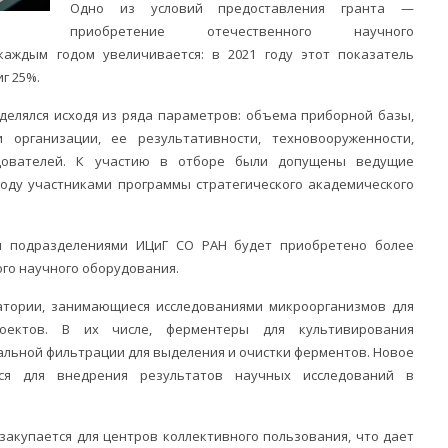
Одно из условий предоставления гранта —
приобретение отечественного научного
каждым годом увеличивается: в 2021 году этот показатель
иг 25%.
делялся исходя из ряда параметров: объема приборной базы,
 организации, ее результативности, техновооруженности,
едователей. К участию в отборе были допущены ведущие
году участниками программы стратегического академического
и подразделениями ИЦиГ СО РАН будет приобретено более
го научного оборудования.
атории, занимающиеся исследованиями микроорганизмов для
роектов. В их числе, ферментеры для культивирования
альной фильтрации для выделения и очистки ферментов. Новое
ься для внедрения результатов научных исследований в
закупается для центров коллективного пользования, что дает