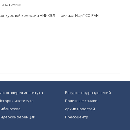
я анатомия».
я конкурсной комиссии НИИКЭЛ — филиал ИЦиГ СО РАН.
Фотогалерея института
Ресурсы подразделений
История института
Полезные ссылки
Библиотека
Архив новостей
Видеоконференции
Пресс-центр