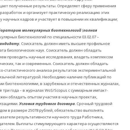
щает полученные результаты. Определяет сферу применения
 разработок и организует практическую реализацию этих
у научных кадров и участвует в повышении их квалификации;
абораторию
молекулярных биотехнологий
(
полная
кулярных биотехнологий по специальности 03.02.07 –
кандидату.
Соискатель должен иметь высшее профильное
та биологических наук. Соискатель должен обладать
ем проводить научные исследования, владеть комплексом
ческих, так и современных. Соискатель должен обладать
о-статистического анализа результатов экспериментальной
оязычной литературой. Необходимо наличие публикаций по
ми биотехнологиями, в зарубежных и отечественных журналах,
е три года – в журналах WoS/Scopus с суммарным импакт-
лжен обладать опытом участия в научных проектах,
изациями.
Условия трудового договора
.
Срочный трудовой
адом в размере 25078 рублей, обязательство выполнять
затели результативности научного труда Работника,
дателем. Выплаты стимулирующего характера осуществляются