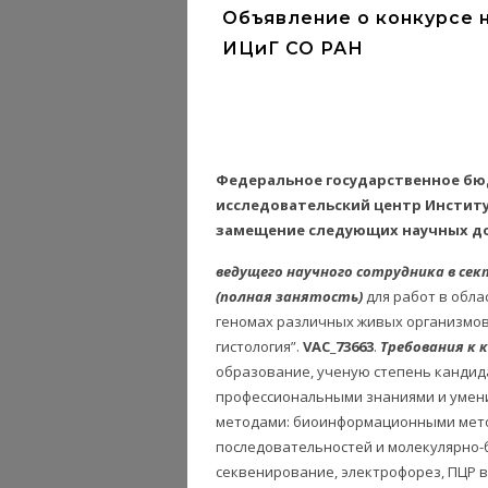
Объявление о конкурсе 
ИЦиГ СО РАН
Федеральное государственное б
исследовательский центр Институ
замещение следующих научных д
ведущего научного сотрудника в се
(полная занятость)
для работ в обл
геномах различных живых организмов п
гистология”.
VAC_73663
.
Требования к 
образование, ученую степень кандида
профессиональными знаниями и умен
методами: биоинформационными мето
последовательностей и молекулярно-
секвенирование, электрофорез, ПЦР в