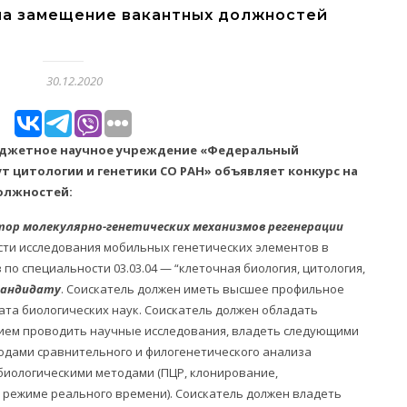
на замещение вакантных должностей
30.12.2020
юджетное научное учреждение «Федеральный
т цитологии и генетики СО РАН» объявляет конкурс на
олжностей:
ктор молекулярно-генетических механизмов регенерации
асти исследования мобильных генетических элементов в
о специальности 03.03.04 — “клеточная биология, цитология,
кандидату
. Соискатель должен иметь высшее профильное
та биологических наук. Соискатель должен обладать
ием проводить научные исследования, владеть следующими
дами сравнительного и филогенетического анализа
биологическими методами (ПЦР, клонирование,
 режиме реального времени). Соискатель должен владеть