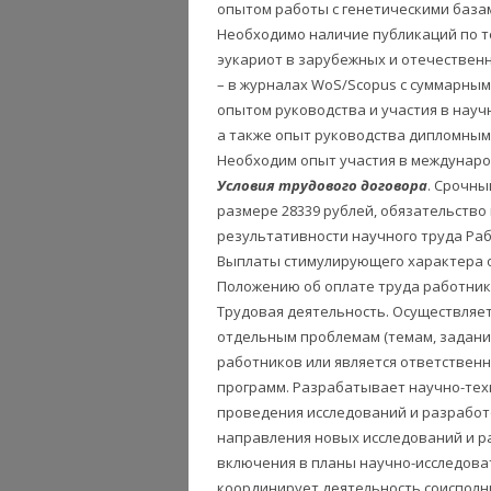
опытом работы с генетическими база
Необходимо наличие публикаций по т
эукариот в зарубежных и отечественны
– в журналах WoS/Scopus c суммарным
опытом руководства и участия в нау
а также опыт руководства дипломным
Необходим опыт участия в междунаро
Условия трудового договора
. Срочны
размере 28339 рублей, обязательств
результативности научного труда Ра
Выплаты стимулирующего характера о
Положению об оплате труда работнико
Трудовая деятельность. Осуществляе
отдельным проблемам (темам, задания
работников или является ответствен
программ. Разрабатывает научно-тех
проведения исследований и разработ
направления новых исследований и р
включения в планы научно-исследова
координирует деятельность соисполн