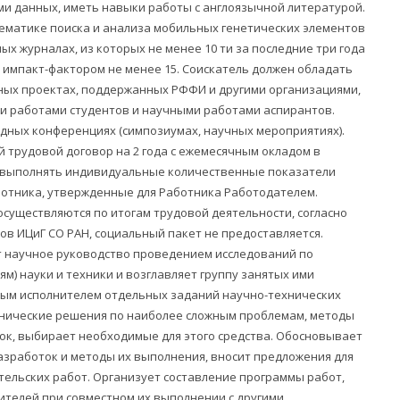
ми данных, иметь навыки работы с англоязычной литературой.
ематике поиска и анализа мобильных генетических элементов
х журналах, из которых не менее 10 ти за последние три года
 импакт-фактором не менее 15. Соискатель должен обладать
чных проектах, поддержанных РФФИ и другими организациями,
и работами студентов и научными работами аспирантов.
дных конференциях (симпозиумах, научных мероприятиях).
й трудовой договор на 2 года с ежемесячным окладом в
о выполнять индивидуальные количественные показатели
ботника, утвержденные для Работника Работодателем.
существляются по итогам трудовой деятельности, согласно
в ИЦиГ СО РАН, социальный пакет не предоставляется.
т научное руководство проведением исследований по
м) науки и техники и возглавляет группу занятых ими
ным исполнителем отдельных заданий научно-технических
нические решения по наиболее сложным проблемам, методы
ок, выбирает необходимые для этого средства. Обосновывает
азработок и методы их выполнения, вносит предложения для
тельских работ. Организует составление программы работ,
ителей при совместном их выполнении с другими