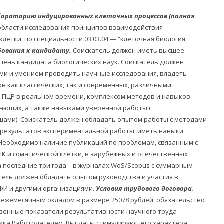
абораторию индуцированных клеточных процессов
(полная
области исследования принципов взаимодействия
летки, по специальности 03.03.04 — “клеточная биология,
бования к кандидату.
Соискатель должен иметь высшее
пень кандидата биологических наук. Соискатель должен
и и умением проводить научные исследования, владеть
в как классических, так и современных, различными
я ПЦР в реальном времени, комплексом методов и навыков
тающих, а также навыками уверенной работы с
ами). Соискатель должен обладать опытом работы с методами
 результатов экспериментальной работы, иметь навыки
 Необходимо наличие публикаций по проблемам, связанным с
К и соматической клетки, в зарубежных и отечественных
а последние три года – в журналах WoS/Scopus с суммарным
тель должен обладать опытом руководства и участия в
ФИ и другими организациями.
Условия трудового договора
.
с ежемесячным окладом в размере 25078 рублей, обязательство
венные показатели результативности научного труда
ика Работодателем. Выплаты стимулирующего характера