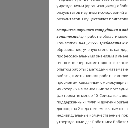
учреждениями (организациями), обоб
результатов научных исследований и
результатов. Осуществляет подготовк
старшего научного сотрудника в л
занятость)
для работ в области моле
«генетика».
VAC_73665.
Требования к 
образование, ученую степень кандида
профессиональными знаниями и умени
генно-инженерных методов как класси
опытом работы с методами математик
работы, иметь навыки работы с англ
проблемам, связанным с молекулярны
из которых не менее 8-ми за последни
фактором не менее 10. Соискатель до
поддержанных РФФИ и другими орган
договор на 2 года с ежемесячным окл
индивидуальные количественные пока
утвержденные для Работника Работо