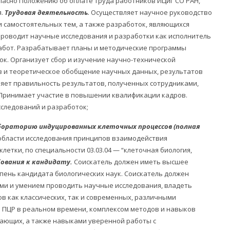
гласно Положению об оплате труда работников ИЦиГ СО РАН,
я.
Трудовая деятельность
.
Осуществляет научное руководство
 самостоятельных тем, а также разработок, являющихся
 проводит научные исследования и разработки как исполнитель
абот. Разрабатывает планы и методические программы
к. Организует сбор и изучение научно-технической
з и теоретическое обобщение научных данных, результатов
яет правильность результатов, полученных сотрудниками,
Принимает участие в повышении квалификации кадров.
следований и разработок;
абораторию индуцированных клеточных процессов
(полная
области исследования принципов взаимодействия
летки, по специальности 03.03.04 — “клеточная биология,
бования к кандидату.
Соискатель должен иметь высшее
пень кандидата биологических наук. Соискатель должен
и и умением проводить научные исследования, владеть
в как классических, так и современных, различными
я ПЦР в реальном времени, комплексом методов и навыков
тающих, а также навыками уверенной работы с