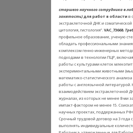
старшего научного сотрудника в л
занятость)
для работ в области
в 
экстраклеточной ДНК и соматической к
цитология, гистология”.
VAC_73668
.
Тре
профильное образование, ученую сте
обладать профессиональными знаниям
комплексом генно-инженерных методо
подходами в технологии ПЦР, включа
работы с культурами клеток млекопи
экспериментальными животными (мыш
математико-статистического анализа
работы с англоязычной литературой.
взаимодействием экстраклеточной ДН
журналах, из которых не менее 8-ми з
импакт-фактором не менее 15. Соиска
научных проектах, поддержанных РФ
Срочный трудовой договор на 3 года 
выполнять индивидуальные количест
Работника, утвержденные для Работн