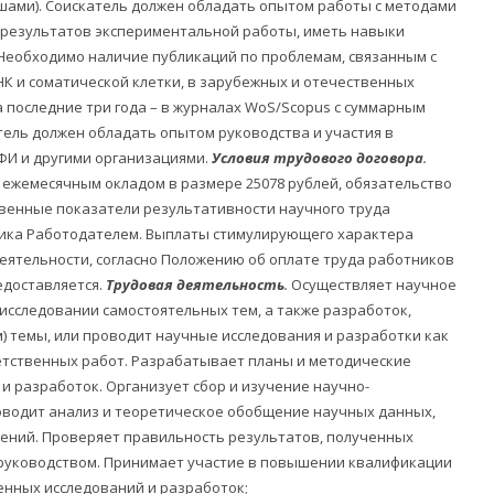
ами). Соискатель должен обладать опытом работы с методами
 результатов экспериментальной работы, иметь навыки
 Необходимо наличие публикаций по проблемам, связанным с
К и соматической клетки, в зарубежных и отечественных
а последние три года – в журналах WoS/Scopus с суммарным
тель должен обладать опытом руководства и участия в
ФИ и другими организациями.
Условия трудового договора
.
с ежемесячным окладом в размере 25078 рублей, обязательство
венные показатели результативности научного труда
ика Работодателем. Выплаты стимулирующего характера
еятельности, согласно Положению об оплате труда работников
едоставляется.
Трудовая деятельность
.
Осуществляет научное
исследовании самостоятельных тем, а также разработок,
) темы, или проводит научные исследования и разработки как
етственных работ. Разрабатывает планы и методические
 разработок. Организует сбор и изучение научно-
оводит анализ и теоретическое обобщение научных данных,
ений. Проверяет правильность результатов, полученных
руководством. Принимает участие в повышении квалификации
енных исследований и разработок;