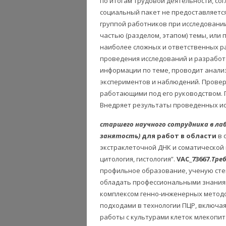
по итогам трудовой деятельности, со
социальный пакет не предоставляетс
группой работников при исследовании
частью (разделом, этапом) темы, или
наиболее сложных и ответственных р
проведения исследований и разработо
информации по теме, проводит анали
экспериментов и наблюдений. Провер
работающими под его руководством. 
Внедряет результаты проведенных ис
старшего научного сотрудника в л
занятость)
для работ в области
в 
экстраклеточной ДНК и соматической к
цитология, гистология”.
VAC_73667.
Тре
профильное образование, ученую сте
обладать профессиональными знаниям
комплексом генно-инженерных методо
подходами в технологии ПЦР, включа
работы с культурами клеток млекопи