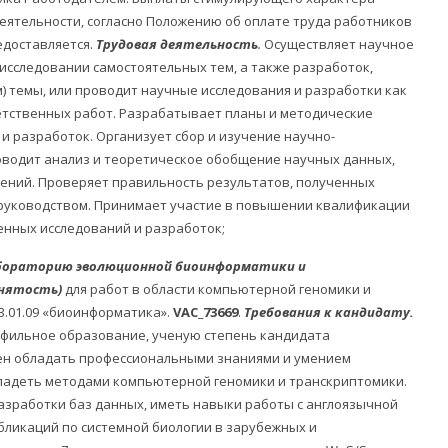
еятельности, согласно Положению об оплате труда работников
едоставляется.
Трудовая деятельность
.
Осуществляет научное
исследовании самостоятельных тем, а также разработок,
) темы, или проводит научные исследования и разработки как
етственных работ. Разрабатывает планы и методические
 разработок. Организует сбор и изучение научно-
оводит анализ и теоретическое обобщение научных данных,
ений. Проверяет правильность результатов, полученных
руководством. Принимает участие в повышении квалификации
енных исследований и разработок;
абораторию эволюционной биоинформатики и
анятость)
для работ в области компьютерной геномики и
3.01.09 «биоинформатика».
VAC_73669
.
Требования к кандидату.
фильное образование, ученую степень кандидата
жен обладать профессиональными знаниями и умением
ладеть методами компьютерной геномики и транскриптомики.
азработки баз данных, иметь навыки работы с англоязычной
бликаций по системной биологии в зарубежных и