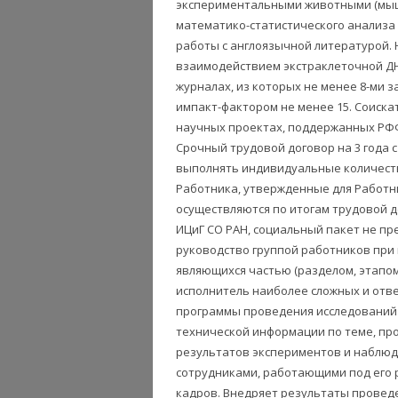
экспериментальными животными (мыш
математико-статистического анализа
работы с англоязычной литературой.
взаимодействием экстраклеточной ДН
журналах, из которых не менее 8-ми з
импакт-фактором не менее 15. Соиска
научных проектах, поддержанных РФ
Срочный трудовой договор на 3 года 
выполнять индивидуальные количест
Работника, утвержденные для Работн
осуществляются по итогам трудовой д
ИЦиГ СО РАН, социальный пакет не пр
руководство группой работников при 
являющихся частью (разделом, этапом
исполнитель наиболее сложных и отв
программы проведения исследований и
технической информации по теме, пр
результатов экспериментов и наблюд
сотрудниками, работающими под его 
кадров. Внедряет результаты провед