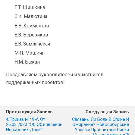
Г.Т. Шишкина
С.К. Малютина
В.В. Климонтов
Е.В. Березиков
Е.В. Землянская
М.П. Мошкин
Н.М. Бажан
Поздравляем руководителей и участников
поддержанных проектов!
Предыдущая Запись
Следующая Запись
Приказ №49-А От
Связаны Ли Боль В Спине И
26.03.2020 "Об Объявлении
Ожирение? Новосибирские
Нерабочих Дней"
Учёные Просчитали Риски
Созависимости