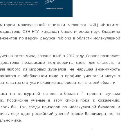
ратории молекулярной генетики человека ФИЦ «Институт
подаватель ФЕН НГУ, кандидат биологических наук Владимир
ензентов по версии ресурса Publons в области молекулярной
 ученых всего мира, запущенный в 2012 году. Сервис позволяет
едователю независимо подтвердить свою деятельность в
для любого из мировых журналов (не нарушая анонимность
ражаются в обобщенном виде в профиле ученого и могут в
ательства статуса и влияния исследователя в своей области.
рвиса на конкурсной основе отбирают 1 процент лучших
к. Российские ученые в этом списке пока, к сожалению,
елось бы. Так, среди призеров по молекулярной биологии и
 лишь еще один российский ученый кроме Владимира, но он
ельно ниже.