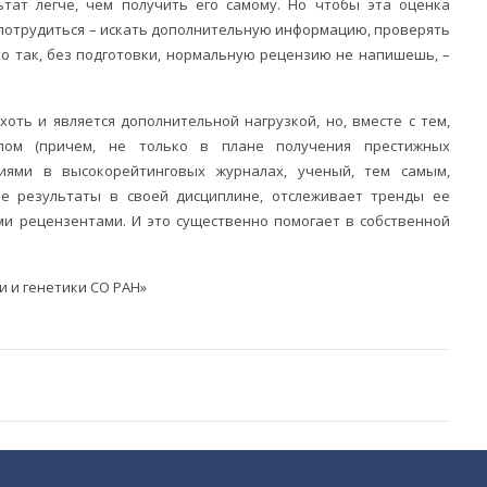
ьтат легче, чем получить его самому. Но чтобы эта оценка
 потрудиться – искать дополнительную информацию, проверять
сто так, без подготовки, нормальную рецензию не напишешь, –
хоть и является дополнительной нагрузкой, но, вместе с тем,
лом (причем, не только в плане получения престижных
циями в высокорейтинговых журналах, ученый, тем самым,
е результаты в своей дисциплине, отслеживает тренды ее
ими рецензентами. И это существенно помогает в собственной
и и генетики СО РАН»