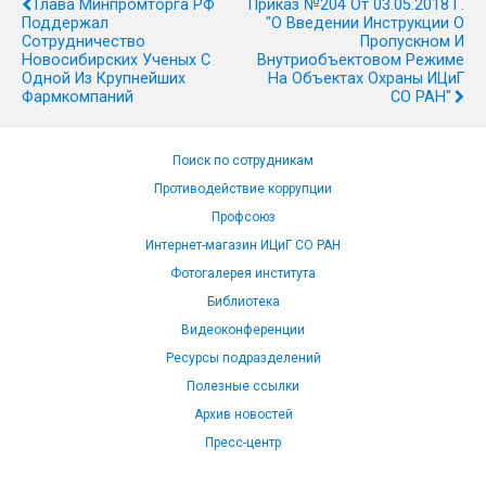
Глава Минпромторга РФ
Приказ №204 От 03.05.2018 Г.
Поддержал
"О Введении Инструкции О
Сотрудничество
Пропускном И
Новосибирских Ученых С
Внутриобъектовом Режиме
Одной Из Крупнейших
На Объектах Охраны ИЦиГ
Фармкомпаний
СО РАН"
Поиск по сотрудникам
Противодействие коррупции
Профсоюз
Интернет-магазин ИЦиГ СО РАН
Фотогалерея института
Библиотека
Видеоконференции
Ресурсы подразделений
Полезные ссылки
Архив новостей
Пресс-центр