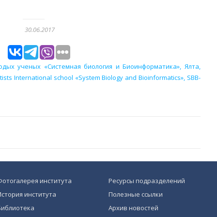
30.06.2017
дых ученых «Системная биология и Биоинформатика», Ялта,
sts International school «System Biology and Bioinformatics», SBB-
Фотогалерея института
Ресурсы подразделений
История института
Полезные ссылки
Библиотека
Архив новостей