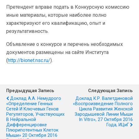
Претендент вправе подать в Конкурсную комиссию
иные материалы, которые наиболее полно
характеризуют его квалификацию, опыт и
результативность.
Объявление о конкурсе и перечень необходимых
документов размещены на сайте Института
(
http://bionet.nsc.ru/
).
Предыдущая Запись
Следующая Запись
Доклад А.А. Немудрого
Доклад К.Р. Валетдиновой
«Определение Генных
«Воспроизведение Полного
Сетей И Ключевых Генов
Цикла Развития Женской
Регуляторов, Участвующих
Зародышевой Линии Мыши
В Нейральной
In Vitro», 27 Октября 2016
Дифференцировке
Года, ИЦиГ
Плюрипотентных Клеток
Мыши» 20 Октября 2016