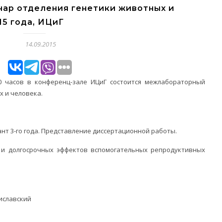
ар отделения генетики животных и
15 года, ИЦиГ
14.09.2015
 10 часов в конференц-зале ИЦиГ состоится межлабораторный
х и человека.
ант 3-го года. Представление диссертационной работы.
 и долгосрочных эффектов вспомогательных репродуктивных
тиславский