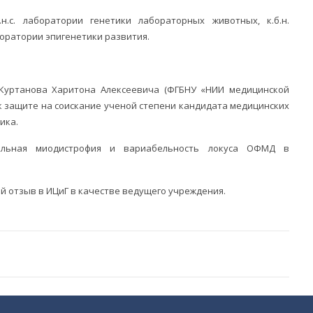
.н.с. лаборатории генетики лабораторных животных, к.б.н.
боратории эпигенетики развития.
Куртанова Харитона Алексеевича (ФГБНУ «НИИ медицинской
ю к защите на соискание ученой степени кандидата медицинских
ика.
еальная миодистрофия и вариабельность локуса ОФМД в
й отзыв в ИЦиГ в качестве ведущего учреждения.