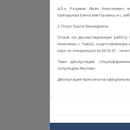
д.б.н. Разумов Иван Алексеевич, в
Григорьева Елена Викторовна, н.с. ла
2. Посух Ольга Леонидовна
Отзыв на диссертационную работу 
генетики», г. Томск), подготовленну
наук по специальности 03.02.07 – генет
Тема диссертации: «Окулофаринг
популяциях Якутии».
Диссертация прислана на официальны
``