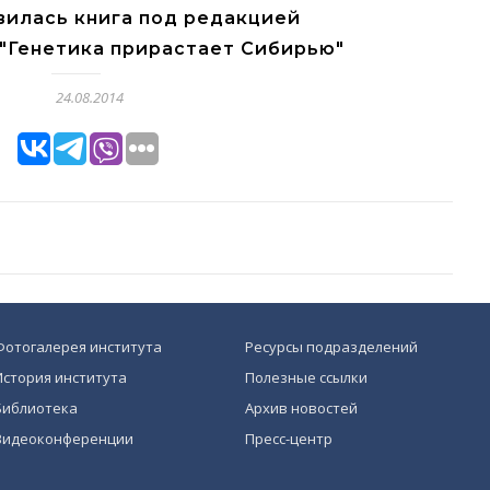
вилась книга под редакцией
 "Генетика прирастает Сибирью"
24.08.2014
Фотогалерея института
Ресурсы подразделений
История института
Полезные ссылки
Библиотека
Архив новостей
Видеоконференции
Пресс-центр