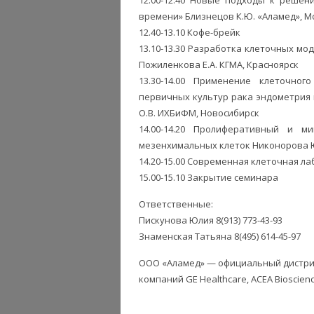
времени» Близнецов К.Ю. «Аламед», М
12.40-13.10 Кофе-брейк
13.10-13.30 Разработка клеточных м
Пожиленкова Е.А. КГМА, Красноярск
13.30-14.00 Применение клеточного
первичных культур рака эндометрия
О.В. ИХБиФМ, Новосибирск
14.00-14.20 Пролиферативный и 
мезенхимальных клеток Никонорова Ю
14.20-15.00 Современная клеточная лаб
15.00-15.10 Закрытие семинара
Ответственные:
Пискунова Юлия 8(913) 773-43-93
Знаменская Татьяна 8(495) 614-45-97
ООО «Аламед» — официальный дистр
компаний GE Healthcare, ACEA Bioscienc