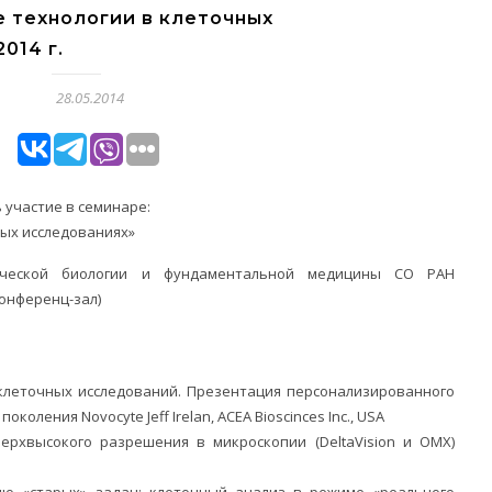
 технологии в клеточных
014 г.
28.05.2014
ь участие в семинаре:
ных исследованиях»
ической биологии и фундаментальной медицины СО РАН
конференц-зал)
 клеточных исследований. Презентация персонализированного
оления Novocyte Jeff Irelan, ACEA Bioscinces Inc., USA
сверхвысокого разрешения в микроскопии (DeltaVision и OMX)
ию «старых» задач: клеточный анализ в режиме «реального