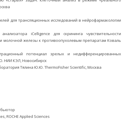
осква
оделей для трансляционных исследований в нейрофармакологии
 анализатора iCelligence для скрининга чувствительности
 и молочной железы к противоопухолевым препаратам Коваль
миграционный потенциал зрелых и недифференцированных
. НИИ КЭЛ, Новосибирск
оратория Тялина Ю.Ю. ThermoFisher Scientific, Москва
ибьютор
es, ROCHE Applied Sciences