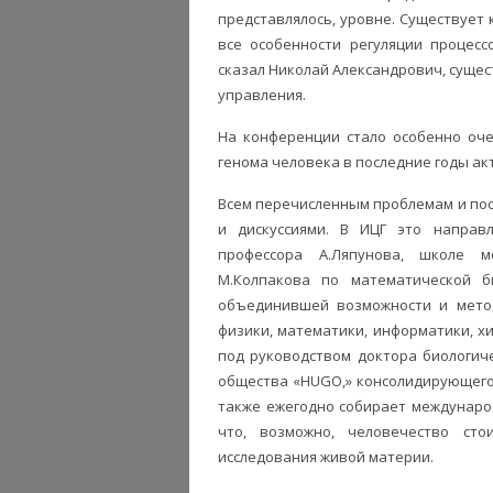
представлялось, уровне. Существует 
все особенности регуляции процесс
сказал Николай Александрович, сущес
управления.
На конференции стало особенно оч
генома человека в последние годы ак
Всем перечисленным проблемам и по
и дискуссиями. В ИЦГ это направ
профессора А.Ляпунова, школе м
М.Колпакова по математической б
объединившей возможности и метод
физики, математики, информатики, х
под руководством доктора биологич
общества «HUGO,» консолидирующего
также ежегодно собирает междунаро
что, возможно, человечество ст
исследования живой материи.