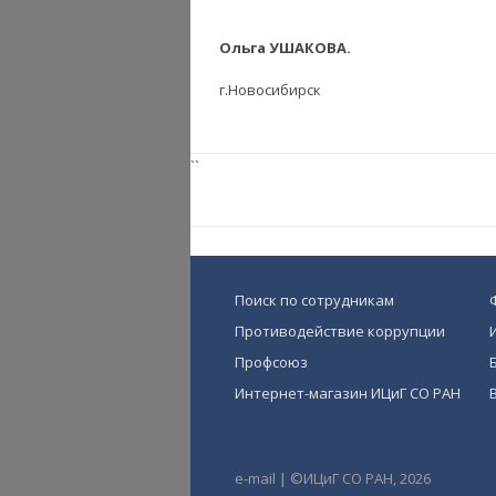
Ольга УШАКОВА.
г.Новосибирск
``
Поиск по сотрудникам
Противодействие коррупции
Профсоюз
Интернет-магазин ИЦиГ СО РАН
e-mail
|
©ИЦиГ СО РАН, 2026