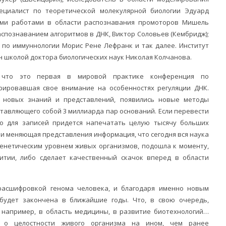
пециалист по теоретической молекулярной биологии Эдуард
оими работами в области распознавания промоторов Мишель
спознаванием алгоритмов в ДНК, Виктор Соловьев (Кембридж);
 по иммуннологии Морис Рене Лефранк и так далее. Институт
н школой доктора биологических наук Николая Колчанова.
, что это первая в мировой практике конференция по
рировавшая свое внимание на особенностях регуляции ДНК.
 новых знаний и представлений, появились новые методы
тавляющего собой 3 миллиарда пар оснований. Если перевести
то для записей придется напечатать целую тысячу больших
я и меняющая представления информация, что сегодня вся наука
генетическим уровнем живых организмов, подошла к моменту,
итии, либо сделает качественный скачок вперед в области
асшифровкой генома человека, и благодаря именно новым
будет закончена в ближайшие годы. Что, в свою очередь,
 например, в область медицины, в развитие биотехнологий…
 о целостности живого организма на ином, чем ранее