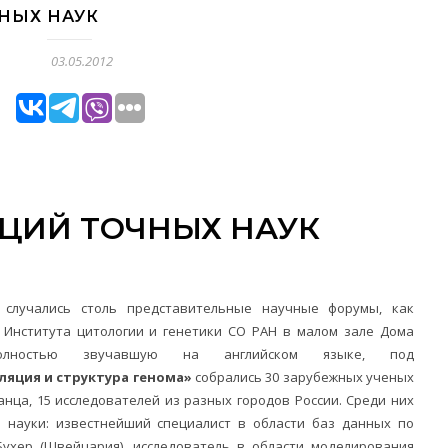
НЫХ НАУК
03.05.2012
ИЦИЙ ТОЧНЫХ НАУК
 случались столь представительные научные форумы, как
Института цитологии и генетики СО РАН в малом зале Дома
олностью звучавшую на английском языке, под
ляция и структура генома»
собрались 30 зарубежных ученых
канца, 15 исследователей из разных городов России. Среди них
 науки: известнейший специалист в области баз данных по
Бухер (Швейцария), исследователь в области моделирования