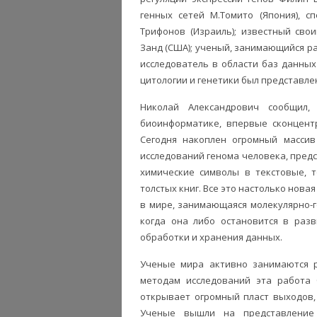
генных сетей М.Томито (Япония), с
Трифонов (Израиль); известный св
Занд (США); ученый, занимающийся ра
исследователь в области баз данных
цитологии и генетики был представле
Николай Александрович сообщил
биоинформатике, впервые сконцент
Сегодня накоплен огромный массив
исследований генома человека, предс
химические символы в текстовые, 
толстых книг. Все это настолько нова
в мире, занимающаяся молекулярно-
когда она либо остановится в разв
обработки и хранения данных.
Ученые мира активно занимаются р
методам исследований эта работа 
открывает огромный пласт выходов,
Ученые вышли на представление