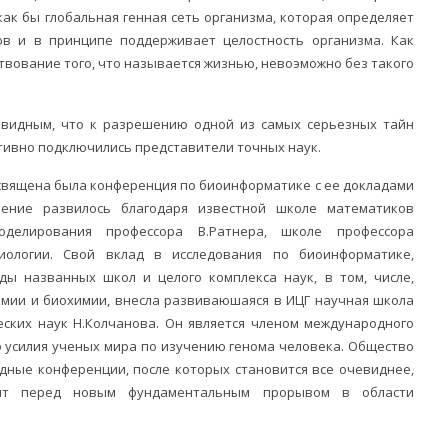
как бы глобальная генная сеть организма, которая определяет
ов и в принципе поддерживает целостность организма. Как
твование того, что называется жизнью, невоэможно без такого
евидным, что к разрешению одной из самых серьезных тайн
тивно подключились представители точных наук.
священа была конференция по биоинформатике с ее докладами
ление развилось благодаря известной школе математиков
оделирования профессора В.Ратнера, школе профессора
иологии. Свой вклад в исследования по биоинформатике,
ы названных школ и целого комплекса наук, в том, числе,
имии и биохимии, внесла развиваюшаяся в ИЦГ научная школа
еских наук Н.Колчанова. Он является членом международного
 усилия ученых мира по изучению генома человека. Общество
дные конференции, после которых становится все очевиднее,
оит перед новым фундаментальным прорывом в области