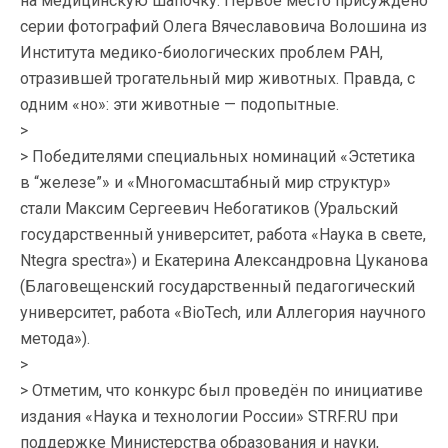
на медицинскую шапочку. Первое место присуждено
серии фотографий Олега Вячеславовича Волошина из
Института медико-биологических проблем РАН,
отразившей трогательный мир животных. Правда, с
одним «но»: эти животные — подопытные.
>
> Победителями специальных номинаций «Эстетика
в “железе”» и «Многомасштабный мир структур»
стали Максим Сергеевич Небогатиков (Уральский
государственный университет, работа «Наука в свете,
Ntegra spectra») и Екатерина Александровна Цуканова
(Благовещенский государственный педагогический
университет, работа «BioTech, или Аллегория научного
метода»).
>
> Отметим, что конкурс был проведён по инициативе
издания «Наука и технологии России» STRF.RU при
поддержке Министерства образования и науки,