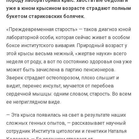
породу лабораторных крыс: хвостатые бедолаги
уже в юном крысином возрасте страдают полным
букетом стариковских болячек.
«Преждевременная старость» — таков диагноз юной
лабораторной особи, которая сейчас живет в особом
боксе институтского вивария. Природный возраст у
этой крысы весьма нежный, «жертве науки» всего
неделя от роду, а вот по состоянию здоровья она уже
может быть зачислена в партию пенсионеров.
Зверек страдает остеопорозом, плохо слышит и
видит, перенес инсульт, мучается от перебоев
сердечной мышцы: одним словом, старость. Во всем
ее неприглядном виде.
— Эта крыса появилась на свет в результате наших
сложных генных опытов, — рассказывает научный
сотрудник Института цитологии и генетики Наталья