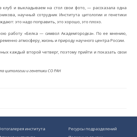
 клуб и выкладываем на стол свои фото, — рассказала одна
сникова, научный сотрудник Института цитологии и генетики
уждают: это надо поправить, это хорошо, это плохо.
вою работу «Белка — символ Академгородка». По ее мнению,
ременно атмосферу, жизнь и природу научного центра России.
еных каждый второй четверг, поэтому прийти и показать свои
а цитологии и генетики СО РАН
Фотогалерея института
Ресурсы подразделений