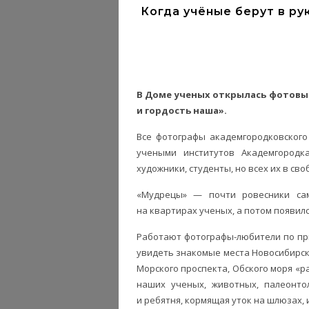
Когда учёные берут в р
В Доме ученых открылась фотовы
и гордость наша».
Все фотографы академгородковского
учеными институтов Академгородка
художники, студенты, но всех их в с
«Мудрецы» — почти ровесники сам
на квартирах ученых, а потом появил
Работают фотографы-любители по прин
увидеть знакомые места Новосибирск
Морского проспекта, Обского моря «
наших ученых, животных, палеонтол
и ребятня, кормящая уток на шлюзах, 