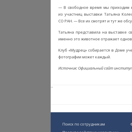
— В свободное время мы приходим в
из участниц выставки Татьяна Коле
СО РАН. — Все их смотрят и тут же обс
Татьяна представила на выставке с
именно это животное отражает однов
Клуб «Мудрец» собирается в Доме уч
фотографии может каждый.
Источник: Официальный сайт институт
``
Поиск по сотрудникам