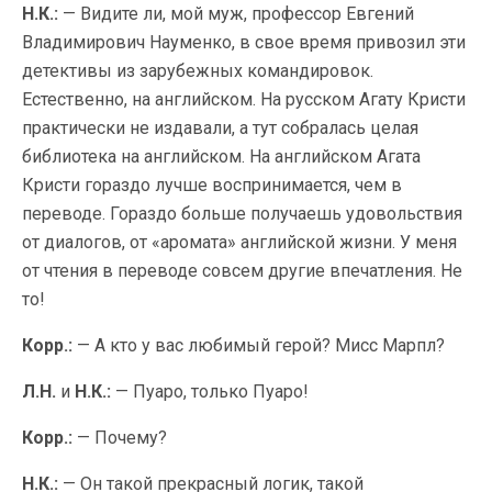
Н.К.:
— Видите ли, мой муж, профессор Евгений
Владимирович Науменко, в свое время привозил эти
детективы из зарубежных командировок.
Естественно, на английском. На русском Агату Кристи
практически не издавали, а тут собралась целая
библиотека на английском. На английском Агата
Кристи гораздо лучше воспринимается, чем в
переводе. Гораздо больше получаешь удовольствия
от диалогов, от «аромата» английской жизни. У меня
от чтения в переводе совсем другие впечатления. Не
то!
Корр.:
— А кто у вас любимый герой? Мисс Марпл?
Л.Н.
и
Н.К.:
— Пуаро, только Пуаро!
Корр.:
— Почему?
Н.К.:
— Он такой прекрасный логик, такой