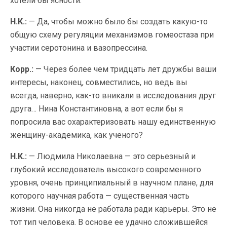
хотели бы ясности.
Н.К.:
— Да, чтобы можно было бы создать какую-то
общую схему регуляции механизмов гомеостаза при
участии серотонина и вазопрессина.
Корр.:
— Через более чем тридцать лет дружбы ваши
интересы, наконец, совместились, но ведь вы
всегда, наверно, как-то вникали в исследования друг
друга… Нина Константиновна, а вот если бы я
попросила вас охарактеризовать нашу единственную
женщину-академика, как ученого?
Н.К.:
— Людмила Николаевна — это серьезный и
глубокий исследователь высокого современного
уровня, очень принципиальный в научном плане, для
которого научная работа — существенная часть
жизни. Она никогда не работала ради карьеры. Это не
тот тип человека. В основе ее удачно сложившейся