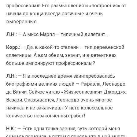
профессионал! Его размышления и «построения» от
начала до конца всегда логичные и очень
выверенные.
Л.Н.:
— А мисс Марпл — типичный дилетант…
Корр.:
— Да, в какой-то степени — тип деревенской
сплетницы. А вам обеим, значит, и в детективах
больше импонируют профессионалы?
Л.Н.:
— Я в последнее время заинтересовалась
биографиями великих людей — Рафаэля, Леонардо
да Винчи. Сейчас читаю «Жизнеописания» Джорджа
Вазари. Оказывается, Леонардо очень многое
начинал и не заканчивал. У него колоссальное
количество незаконченных работ!
Н.К.:
— Есть одна точка зрения, суть которой меня
сначала поразила, а потом я поняла, что в ней много