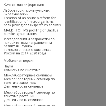
Контактная информация
Лаборатория молекулярных
биотехнологий
Creation of an online platform for
identification of microorganisms:
peak picking or full-spectrum analysis
MALDI-TOF MS profiling of Bacillus
pumilus group starins
Исследования и разработки по
приоритетным направлениям
развития научно-
технологического комплекса
России на 2014-2020 годы
Мобильная версия
Наука
Комиссия по биоэтике
Межлабораторные семинары
Межлабораторный семинар по
генетике животных
Деятельность семинара
Межлабораторный семинар по
генетике растений
Деятельность семинара
Межлабораторный семинар по