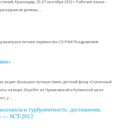
тений, Краснодар, 25-27 сентября 2012 г. Рабочие языки –
докладчиков должны ...
!
д выиграла летнее первенство СО РАН! Поздравляем
вие»
мках акции «Большое путешествие» детский фонд «Солнечный
ать на море 20 ребят из Чумаковской и Купинской школ-
, у ...
оллапсы и турбулентность: достижения,
» — SCT-2012