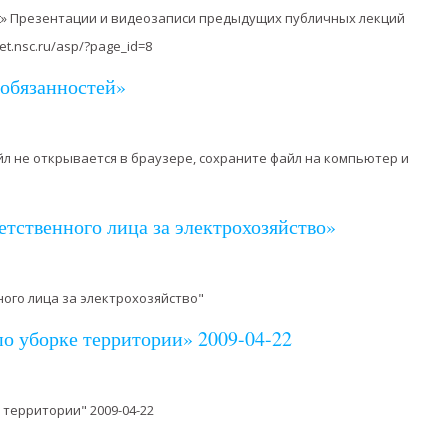
east» Презентации и видеозаписи предыдущих публичных лекций
et.nsc.ru/asp/?page_id=8
 обязанностей»
файл не открывается в браузере, сохраните файл на компьютер и
етственного лица за электрохозяйство»
ого лица за электрохозяйство"
о уборке территории» 2009-04-22
 территории" 2009-04-22