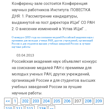
Конференц-зале состоится Конференция
научных работников Института. ПОВЕСТКА
ДНЯ: 1. Рассмотрение кандидатуры,
выдвинутой на пост директора ИЦиГ СО РАН
2. О внесении изменений в Устав ИЦиГ ...
О конкурсе 2013 года на соискание медалей Российской академии наук с
премиями для молодых ученых РАН, других учреждений, организаций
России и для студентов высших учебных заведений России за лучшие
научные работы
03.04.2013
Российская академия наук объявляет конкурс
на соискание медалей РАН с премиями для
молодых ученых РАН, других учреждений,
организаций России и для студентов высших
учеб­ных заведений России за лучшие
научные работы.
<<
1
...
202
203
204
205
206
207
208
209
210
211
212
...
238
>>